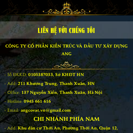
LIÊN HỆ VỚI CHÚNG TÔI
CÔNG TY CỔ PHẦN KIẾN TRÚC VÀ ĐẦU TƯ XÂY DỰNG
ANG
Số ĐKKD:
0105387033, Sở KHĐT HN
Add:
211 Khương Trung, Thanh Xuân, HN
Office:
137 Nguyễn Xiển, Thanh Xuân, Hà Nội
Hotline:
0945 661 616
Email:
angcovat.vn@gmail.com
CHI NHÁNH PHÍA NAM
Add:
Khu dân cư Thới An, Phường Thới An, Quận 12,