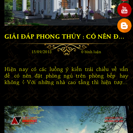
GIẢI ĐÁP PHONG THỦY : CÓ NÊN ĐẶT PHÒNG NGỦ TRÊN PHÒNG BẾP KHÔNG ? PT124018
15/09/2018
0 bình luận
Hiện nay có các luồng ý kiến trái chiều về vấn
đề có nên đặt phòng ngủ trên phòng bếp hay
không ? Với những nhà cao tầng thì hiện tượng
này cũng khá phổ biến, tuy nhiên với sự trải
nghiệm...