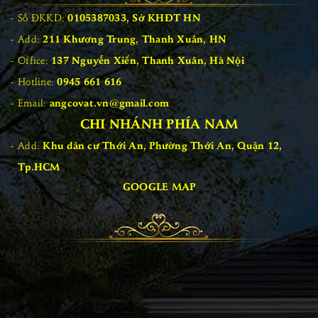
Số ĐKKD:
0105387033, Sở KHĐT HN
Add:
211 Khương Trung, Thanh Xuân, HN
Office:
137 Nguyễn Xiển, Thanh Xuân, Hà Nội
Hotline:
0945 661 616
Email:
angcovat.vn@gmail.com
CHI NHÁNH PHÍA NAM
Add:
Khu dân cư Thới An, Phường Thới An, Quận 12,
Tp.HCM
GOOGLE MAP