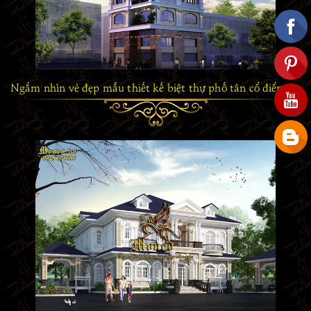
Ngắm nhìn vẻ đẹp mẫu thiết kế biệt thự phố tân cổ điển 7 tầng bề thế