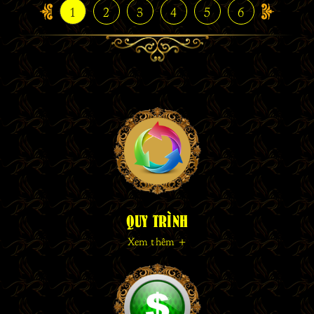
1
2
3
4
5
6
QUY TRÌNH
Xem thêm +