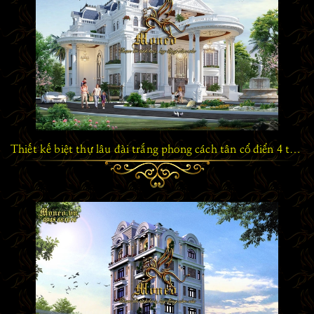
Thiết kế biệt thự lâu đài trắng phong cách tân cổ điển 4 tầng xa hoa bề thế