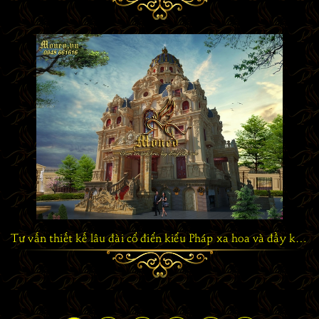
Tư vấn thiết kế lâu đài cổ điển kiểu Pháp xa hoa và đầy kiêu hãnh