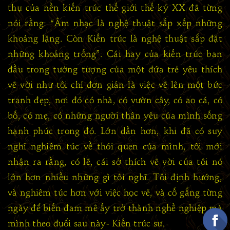
thụ của nền kiến trúc thế giới thế kỷ XX đã từng
nói rằng: “Âm nhạc là nghệ thuật sắp xếp những
khoảng lặng. Còn Kiến trúc là nghệ thuật sắp đặt
những khoảng trống”. Cái hay của kiến trúc ban
đầu trong tưởng tượng của một đứa trẻ yêu thích
vẽ vời như tôi chỉ đơn giản là việc vẽ lên một bức
tranh đẹp, nơi đó có nhà, có vườn cây, có ao cá, có
bố, có mẹ, có những người thân yêu của mình sống
hạnh phúc trong đó. Lớn dần hơn, khi đã có suy
nghĩ nghiêm túc về thói quen của mình, tôi mới
nhận ra rằng, có lẽ, cái sở thích vẽ vời của tôi nó
lớn hơn nhiều những gì tôi nghĩ. Tôi định hướng,
và nghiêm túc hơn với việc học vẽ, và cố gắng từng
ngày để biến đam mê ấy trở thành nghề nghiệp mà
mình theo đuổi sau này- Kiến trúc sư.