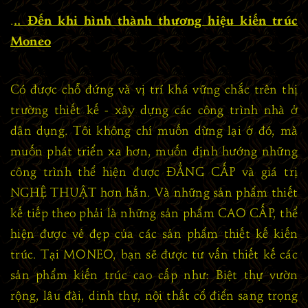
.
.. Đến khi hình thành thương hiệu kiến trúc
Moneo
Có được chỗ đứng và vị trí khá vững chắc trên thị
trường thiết kế - xây dựng các công trình nhà ở
dân dụng. Tôi không chỉ muốn dừng lại ở đó, mà
muốn phát triển xa hơn, muốn định hướng những
công trình thể hiện được ĐẲNG CẤP và giá trị
NGHỆ THUẬT hơn hẳn. Và những sản phẩm thiết
kế tiếp theo phải là những sản phẩm CAO CẤP, thể
hiện được vẻ đẹp của các sản phẩm thiết kế kiến
trúc. Tại MONEO, bạn sẽ được tư vấn thiết kế các
sản phẩm kiến trúc cao cấp như: Biệt thự vườn
rộng, lâu đài, dinh thự, nội thất cổ điển sang trọng