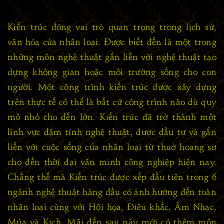
Kiến trúc đóng vai trò quan trọng trong lịch sử,
văn hóa của nhân loại. Được biết đến là một trong
những môn nghệ thuật gắn liền với nghệ thuật tạo
dựng không gian hoặc môi trường sống cho con
người. Một công trình kiến trúc được xây dựng
trên thực tế có thể là bất cứ công trình nào dù quy
mô nhỏ cho đến lớn. Kiến trúc đã trở thành một
lĩnh vực đậm tính nghệ thuật, được đầu tư và gắn
liền với cuộc sống của nhân loại từ thuở hoang sơ
cho đến thời đại văn minh công nghiệp hiện nay.
Chẳng thế mà Kiến trúc được xếp đầu tiên trong 6
ngành nghệ thuật hàng đầu có ảnh hưởng đến toàn
nhân loại cùng với Hội họa, Điêu khắc, Âm Nhạc,
Múa và Kịch. Mãi đến sau này mới có thêm môn