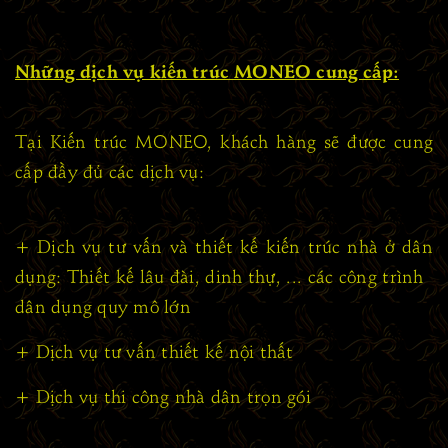
Những dịch vụ kiến trúc MONEO cung cấp:
Tại Kiến trúc MONEO, khách hàng sẽ được cung
cấp đầy đủ các dịch vụ:
+ Dịch vụ tư vấn và thiết kế kiến trúc nhà ở dân
dụng: Thiết kế lâu đài, dinh thự, ... các công trình
dân dụng quy mô lớn
+ Dịch vụ tư vấn thiết kế nội thất
+ Dịch vụ thi công nhà dân trọn gói