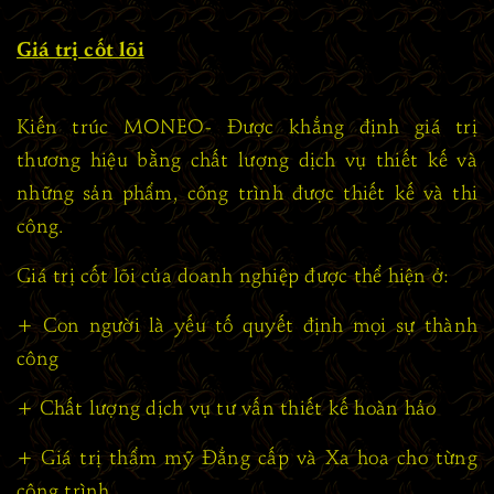
Giá trị cốt lõi
Kiến trúc MONEO- Được khẳng định giá trị
thương hiệu bằng chất lượng dịch vụ thiết kế và
những sản phẩm, công trình được thiết kế và thi
công.
Giá trị cốt lõi của doanh nghiệp được thể hiện ở:
+ Con người là yếu tố quyết định mọi sự thành
công
+ Chất lượng dịch vụ tư vấn thiết kế hoàn hảo
+ Giá trị thẩm mỹ Đẳng cấp và Xa hoa cho từng
công trình