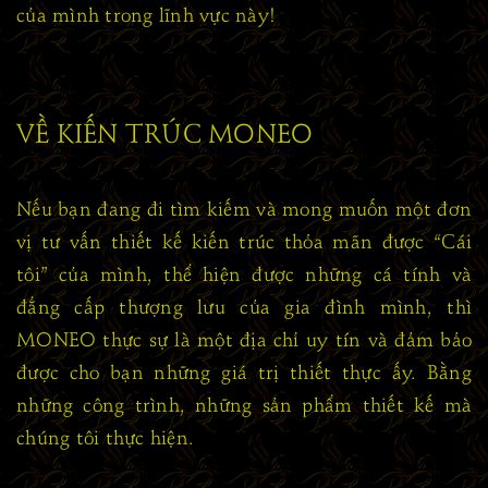
của mình trong lĩnh vực này!
VỀ KIẾN TRÚC MONEO
Nếu bạn đang đi tìm kiếm và mong muốn một đơn
vị tư vấn thiết kế kiến trúc thỏa mãn được “Cái
tôi” của mình, thể hiện được những cá tính và
đẳng cấp thượng lưu của gia đình mình, thì
MONEO thực sự là một địa chỉ uy tín và đảm bảo
được cho bạn những giá trị thiết thực ấy. Bằng
những công trình, những sản phẩm thiết kế mà
chúng tôi thực hiện.