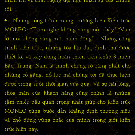
tôi.
Những công trình mang thương hiệu Kiến trúc
MONEO: “Trăm nghe không bằng một thấy” “Vạn
lời nói không bằng một hành động” – Những công
trình kiến trúc, những tòa lâu đài, dinh thự được
thiết kế và xây dựng hoàn thiện trên khắp 3 miền
Bắc, Trung, Nam là minh chứng rõ ràng nhất cho
những cố gắng, nỗ lực mà chúng tôi đã thực hiện
được trong suốt thời gian vừa qua. Và sự hài lòng,
thỏa mãn của khách hàng cũng chính là những
tấm phiếu bầu quan trọng nhất giúp cho Kiến trúc
MONEO từng bước dần khẳng định thương hiệu
và chỗ đứng vững chắc của mình trong giới kiến
trúc hiện nay.