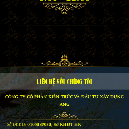
LIÊN HỆ VỚI CHÚNG TÔI
CÔNG TY CỔ PHẦN KIẾN TRÚC VÀ ĐẦU TƯ XÂY DỰNG
ANG
Số ĐKKD:
0105387033, Sở KHĐT HN