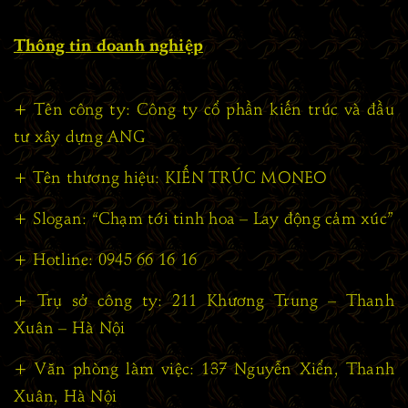
Thông tin doanh nghiệp
+ Tên công ty: Công ty cổ phần kiến trúc và đầu
tư xây dựng ANG
+ Tên thương hiệu: KIẾN TRÚC MONEO
+ Slogan: “Chạm tới tinh hoa – Lay động cảm xúc”
+ Hotline: 0945 66 16 16
+ Trụ sở công ty: 211 Khương Trung – Thanh
Xuân – Hà Nội
+ Văn phòng làm việc: 137 Nguyễn Xiển, Thanh
Xuân, Hà Nội