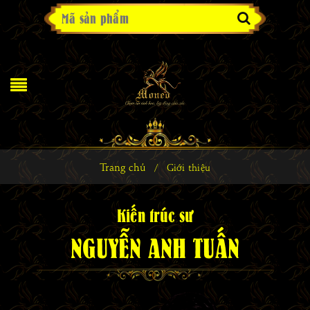
Trang chủ
/
Giới thiệu
Kiến trúc sư
NGUYỄN ANH TUẤN