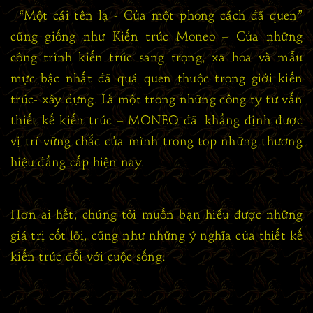
“Một cái tên lạ - Của một phong cách đã quen”
cũng giống như Kiến trúc Moneo – Của những
công trình kiến trúc sang trọng, xa hoa và mẫu
mực bậc nhất đã quá quen thuộc trong giới kiến
trúc- xây dựng. Là một trong những công ty tư vấn
thiết kế kiến trúc – MONEO đã khẳng định được
vị trí vững chắc của mình trong top những thương
hiệu đẳng cấp hiện nay.
Hơn ai hết, chúng tôi muốn bạn hiểu được những
giá trị cốt lõi, cũng như những ý nghĩa của thiết kế
kiến trúc đối với cuộc sống: