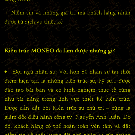
+ Niềm tin và những giá trị mà khách hàng nhận
được từ dịch vụ thiết kế
Kiến trúc MONEO đã làm được những gì?
Đội ngũ nhân sự: Với hơn 30 nhân sự tại thời
điểm hiện tại, là những kiến trúc sư, kỹ sư... được
đào tạo bài bản và có kinh nghiệm thực tế cũng
như tài năng trong lĩnh vực thiết kế kiến trúc.
Được dẫn dắt bởi Kiến trúc sư chủ trì – cũng là
giám đốc điều hành công ty: Nguyễn Anh Tuấn. Do
đó, khách hàng có thể hoàn toàn yên tâm và đặt
niềm tin về chất lượng đội ngũ nhân sự của chúng