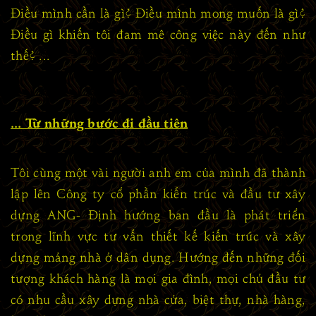
Điều mình cần là gì? Điều mình mong muốn là gì?
Điều gì khiến tôi đam mê công việc này đến như
thế? ...
... Từ những bước đi đầu tiên
Tôi cùng một vài người anh em của mình đã thành
lập lên Công ty cổ phần kiến trúc và đầu tư xây
dựng ANG- Định hướng ban đầu là phát triển
trong lĩnh vực tư vấn thiết kế kiến trúc và xây
dựng mảng nhà ở dân dụng. Hướng đến những đối
tượng khách hàng là mọi gia đình, mọi chủ đầu tư
có nhu cầu xây dựng nhà cửa, biệt thự, nhà hàng,