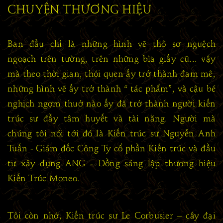
CHUYỆN THƯƠNG HIỆU
Ban đầu chỉ là những hình vẽ thô sơ nguệch
ngoạch trên tường, trên những bìa giấy cũ... vậy
mà theo thời gian, thói quen ấy trở thành đam mê,
những hình vẽ ấy trở thành “ tác phẩm”, và cậu bé
nghịch ngợm thuở nào ấy đã trở thành người kiến
trúc sư đầy tâm huyết và tài năng. Người mà
chúng tôi nói tới đó là Kiến trúc sư Nguyễn Anh
Tuấn - Giám đốc Công Ty cổ phần Kiến trúc và đầu
tư xây dựng ANG - Đồng sáng lập thương hiệu
Kiến Trúc Moneo.
Tôi còn nhớ, Kiến trúc sư Le Corbusier – cây đại