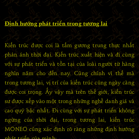
Định hướng phát triển trong tương lai
Kiến trúc được coi là tấm gương trung thực nhất
phản ánh thời đại. Kiến trúc xuất hiện và đi cùng
với sự phát triển và tồn tại của loài người từ hàng
nghìn năm cho đến nay. Cũng chính vì thế mà
trong tương lai, vị trí của kiến trúc cũng ngày càng
được coi trọng. Ấy vậy mà trên thế giới, kiến trúc
sư được xếp vào một trong những nghề danh giá và
cao quý bậc nhất. Đi cùng với sự phát triển không
ngừng của thời đại, trong tương lai, kiến trúc
MONEO cũng xác định rõ ràng những định hướng
phát triển của mình: