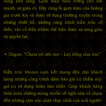
vàng ánh sáng. Gam màu biểu trưng cho sức
mạnh, sự giàu có. Đây cũng là gam màu của hoàng
gia trước kia và được sử dụng thường xuyên trong
những thiết kế, những công trình kiến trúc cổ
điển, tân cổ điển nhằm thể hiện được sự sang giàu
và quyền lực.
+ Slogan: “Chạm tới ước mơ – Lay động cảm xúc”
Kiến trúc Moneo cam kết mang đến cho khách
hàng những công trình đảm bảo giá trị thẩm mỹ,
giá trị sử dụng hoàn hảo nhất. Giúp khách hàng
thỏa mãn những mong muốn về ngôi nhà và chạm
đến những cảm xúc chân thực nhất của mỗi người!