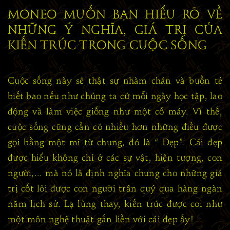
MONEO MUỐN BẠN HIỂU RÕ VỀ
NHỮNG Ý NGHĨA, GIÁ TRỊ CỦA
KIẾN TRÚC TRONG CUỘC SỐNG
Cuộc sống này sẽ thật sự nhàm chán và buồn tẻ
biết bao nếu như chúng ta cứ mỗi ngày học tập, lao
động và làm việc giống như một cỗ máy. Vì thế,
cuộc sống cũng cần có nhiều hơn những điều được
gọi bằng một mĩ từ chung, đó là “ Đẹp”. Cái đẹp
được hiểu không chỉ ở các sự vật, hiện tượng, con
người,... mà nó là định nghĩa chung cho những giá
trị cốt lõi được con người trân quý qua hàng ngàn
năm lịch sử. Lạ lùng thay, kiến trúc được coi như
một môn nghệ thuật gắn liền với cái đẹp ấy!