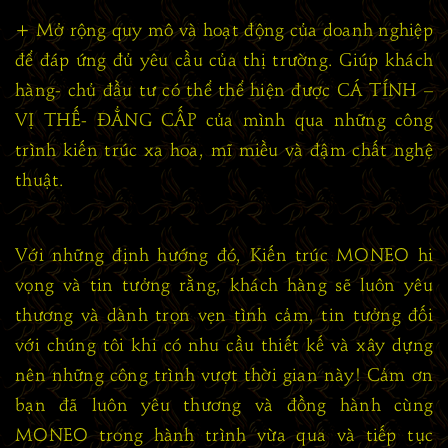
+ Mở rộng quy mô và hoạt động của doanh nghiệp
để đáp ứng đủ yêu cầu của thị trường. Giúp khách
hàng- chủ đầu tư có thể thể hiện được CÁ TÍNH –
VỊ THẾ- ĐẲNG CẤP của mình qua những công
trình kiến trúc xa hoa, mĩ miều và đậm chất nghệ
thuật.
Với những định hướng đó, Kiến trúc MONEO hi
vọng và tin tưởng rằng, khách hàng sẽ luôn yêu
thương và dành trọn vẹn tình cảm, tin tưởng đối
với chúng tôi khi có nhu cầu thiết kế và xây dựng
nên những công trình vượt thời gian này! Cảm ơn
bạn đã luôn yêu thương và đồng hành cùng
MONEO trong hành trình vừa qua và tiếp tục