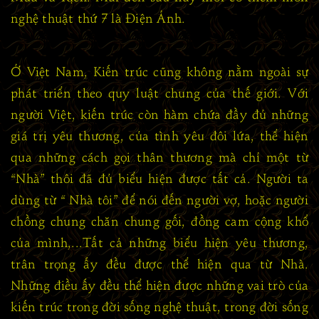
nghệ thuật thứ 7 là Điện Ảnh.
Ở Việt Nam, Kiến trúc cũng không nằm ngoài sự
phát triển theo quy luật chung của thế giới. Với
người Việt, kiến trúc còn hàm chứa đầy đủ những
giá trị yêu thương, của tình yêu đôi lứa, thể hiện
qua những cách gọi thân thương mà chỉ một từ
“Nhà” thôi đã đủ biểu hiện được tất cả. Người ta
dùng từ “ Nhà tôi” để nói đến người vợ, hoặc người
chồng chung chăn chung gối, đồng cam cộng khổ
của mình,...Tất cả những biểu hiện yêu thương,
trân trọng ấy đều được thể hiện qua từ Nhà.
Những điều ấy đều thể hiện được những vai trò của
kiến trúc trong đời sống nghệ thuật, trong đời sống