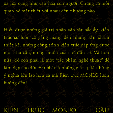
xã hội cũng như văn hóa con người. Chúng có mối
quan hệ mật thiết với nhau đến nhường nào.
Hiểu được những giá trị nhân văn sâu sắc ấy, kiến
trúc sư luôn cố gắng mang đến những sản phẩm
thiết kế, những công trình kiến trúc đáp ứng được
mọi nhu cầu, mong muốn của chủ đầu tư. Và hơn
nữa, đó còn phải là một “tác phẩm nghệ thuật” để
làm đẹp cho đời. Đó phải là những giá trị, là những
ý nghĩa lớn lao hơn cả mà Kiến trúc MONEO luôn
hướng đến!
KIẾN TRÚC MONEO – CÂU