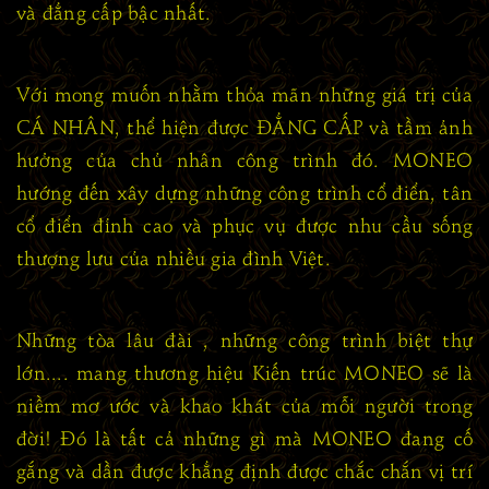
và đẳng cấp bậc nhất.
Với mong muốn nhằm thỏa mãn những giá trị của
CÁ NHÂN, thể hiện được ĐẲNG CẤP và tầm ảnh
hưởng của chủ nhân công trình đó. MONEO
hướng đến xây dựng những công trình cổ điển, tân
cổ điển đỉnh cao và phục vụ được nhu cầu sống
thượng lưu của nhiều gia đình Việt.
Những tòa lâu đài , những công trình biệt thự
lớn.... mang thương hiệu Kiến trúc MONEO sẽ là
niềm mơ ước và khao khát của mỗi người trong
đời! Đó là tất cả những gì mà MONEO đang cố
gắng và dần được khẳng định được chắc chắn vị trí