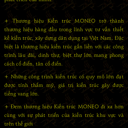
+ Thương hiệu Kiến trúc MONEO trở thành
thương hiệu hàng đầu trong lĩnh vực tư vấn thiết
kế kiến trúc, xây dựng dân dụng tại Việt Nam. Đặc
biệt là thương hiệu kiến trúc gắn liền với các công
trình lâu đài, dinh thự, biệt thự lớn mang phong
cách cổ điển, tân cổ điển.
+ Những công trình kiến trúc có quy mô lớn đạt
được tính thẩm mỹ, giá trị kiến trúc gây được
tiếng vang lớn.
+ Đem thương hiệu Kiến trúc MONEO đi xa hơn
cùng với sự phát triển của kiến trúc khu vực và
trên thế giới