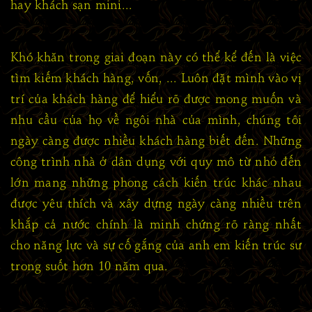
hay khách sạn mini...
Khó khăn trong giai đoạn này có thể kể đến là việc
tìm kiếm khách hàng, vốn, ... Luôn đặt mình vào vị
trí của khách hàng để hiểu rõ được mong muốn và
nhu cầu của họ về ngôi nhà của mình, chúng tôi
ngày càng được nhiều khách hàng biết đến. Những
công trình nhà ở dân dụng với quy mô từ nhỏ đến
lớn mang những phong cách kiến trúc khác nhau
được yêu thích và xây dựng ngày càng nhiều trên
khắp cả nước chính là minh chứng rõ ràng nhất
cho năng lực và sự cố gắng của anh em kiến trúc sư
trong suốt hơn 10 năm qua.