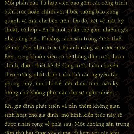
Mỗi phần của Tứ hợp viện bao gồm các công trình
kiến trúc hoàn chỉnh với 4 bức tường bao xung
quanh và mái che bên trên. Do đó, xét về mặt kỹ
thuật, tứ hợp viện là một quần thể gồm nhiều ngôi
nhà riêng biệt. Khoảng cách sân trong được thiết
kế mở, đón nhận trực tiếp ánh nắng và nước mưa.
Bên trong khuôn viên có hệ thống dẫn nước hoàn
chỉnh, được thiết kế để dòng nước luân chuyển
theo hướng nhất định tuân thủ các nguyên tắc
phong thuỷ, mọi chi tiết đều được tính toán kỹ
lưỡng chứ không phó mặc cho sự ngẫu nhiên.
Khi gia đình phát triển và cần thêm không gian
sinh hoạt cho gia đình, mô hình kiến trúc này sẽ
được nhân rộng về phía sau. Một khoảng sân trung
tâm thứ hai được xây dựng, đi kèm với các khu