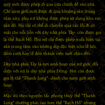
quý mới được phép đi qua cửa chính để vào nhà.
Chỉ nam giới mới được đi qua khoảng sân trung
tâm này, phụ nữ không được phép sử dụng khu vực
sân đó. Họ chỉ có thể di chuyển qua các lối đi có
mái che nối liền với dãy nhà phía Tây- còn được gọi
là thế Bạch Hổ. Phụ nữ chỉ được phép xuất hiện tại
sân trung tâm vào những dịp đặc biệt như lễ hội,
đám cưới hay lễ đón thành viên mới chào đời.
Dãy nhà phía Tây là nơi sinh hoạt của nữ giới, đối
diện với nó là dãy nhà phía Đông- Nơi còn được
gọi là thế "Thanh Long"- dành cho nam giới sinh
hoạt.
Mặc dù theo nguyên tắc phong thuỷ thế "Thanh
Long" thường phải cao hơn thế "Bạch Hổ" nhưng