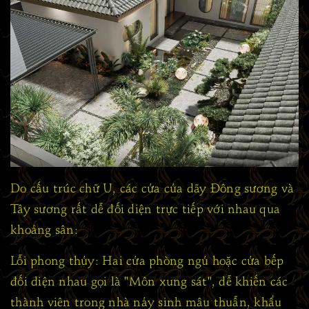
Do cấu trúc chữ U, các cửa của dãy Đông sương và
Tây sương rất dễ đối diện trực tiếp với nhau qua
khoảng sân:
Lỗi phong thủy: Hai cửa phòng ngủ hoặc cửa bếp
đối diện nhau gọi là "Môn xung sát", dễ khiến các
thành viên trong nhà nảy sinh mâu thuẫn, khẩu