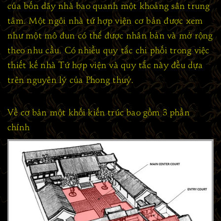
của bốn dãy nhà bao quanh một khoảng sân trung
tâm. Một ngôi nhà tứ hợp viện cơ bản được xem
như một mô đun có thể được nhân bản và mở rộng
theo nhu cầu. Có nhiều quy tắc chi phối trong việc
thiết kế nhà Tứ hợp viện và quy tắc này đều dựa
trên nguyên lý của Phong thuỷ.
Về cơ bản một khối kiến trúc bao gồm 3 phần
chính