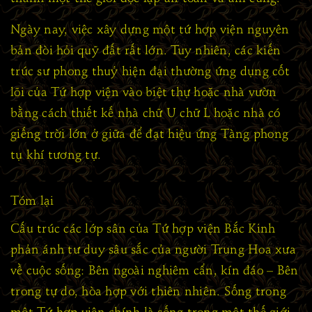
Ngày nay, việc xây dựng một tứ hợp viện nguyên
bản đòi hỏi quỹ đất rất lớn. Tuy nhiên, các kiến
trúc sư phong thuỷ hiện đại thường ứng dụng cốt
lõi của Tứ hợp viện vào biệt thự hoặc nhà vườn
bằng cách thiết kế nhà chữ U chữ L hoặc nhà có
giếng trời lớn ở giữa để đạt hiệu ứng Tàng phong
tụ khí tương tự.
Tóm lại
Cấu trúc các lớp sân của Tứ hợp viện Bắc Kinh
phản ánh tư duy sâu sắc của người Trung Hoa xưa
về cuộc sống:
Bên ngoài nghiêm cẩn, kín đáo – Bên
trong tự do, hòa hợp với thiên nhiên
. Sống trong
một Tứ hợp viện chính là sống trong một thế giới