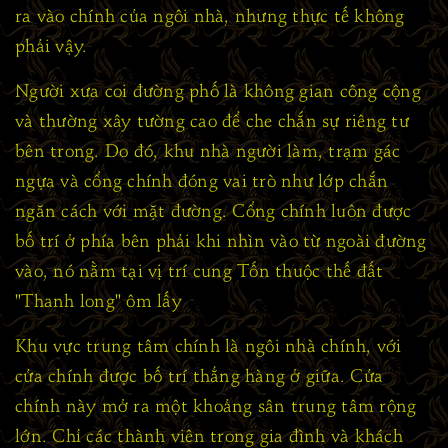
ra vào chính của ngôi nhà, nhưng thực tế không
phải vậy.
Người xưa coi đường phố là không gian công cộng
và thường xây tường cao để che chắn sự riêng tư
bên trong. Do đó, khu nhà người làm, trạm gác
ngựa và cổng chính đóng vai trò như lớp chắn
ngăn cách với mặt đường. Cổng chính luôn được
bố trí ở phía bên phải khi nhìn vào từ ngoài đường
vào, nó nằm tại vị trí cung Tốn thuộc thế đất
"Thanh long" ôm lấy
Khu vực trung tâm chính là ngôi nhà chính, với
cửa chính được bố trí thẳng hàng ở giữa. Cửa
chính này mở ra một khoảng sân trung tâm rộng
lớn. Chỉ các thành viên trong gia đình và khách