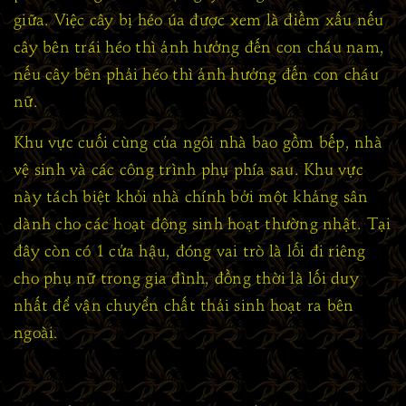
giữa. Việc cây bị héo úa được xem là điềm xấu nếu
cây bên trái héo thì ảnh hưởng đến con cháu nam,
nếu cây bên phải héo thì ảnh hưởng đến con cháu
nữ.
Khu vực cuối cùng của ngôi nhà bao gồm bếp, nhà
vệ sinh và các công trình phụ phía sau. Khu vực
này tách biệt khỏi nhà chính bởi một khảng sân
dành cho các hoạt động sinh hoạt thường nhật. Tại
đây còn có 1 cửa hậu, đóng vai trò là lối đi riêng
cho phụ nữ trong gia đình, đồng thời là lối duy
nhất để vận chuyển chất thải sinh hoạt ra bên
ngoài.