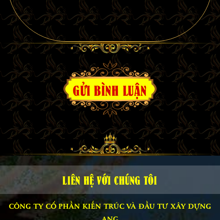
GỬI BÌNH LUẬN
LIÊN HỆ VỚI CHÚNG TÔI
CÔNG TY CỔ PHẦN KIẾN TRÚC VÀ ĐẦU TƯ XÂY DỰNG
ANG