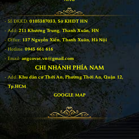
Số ĐKKD:
0105387033, Sở KHĐT HN
Add:
211 Khương Trung, Thanh Xuân, HN
Office:
137 Nguyễn Xiển, Thanh Xuân, Hà Nội
Hotline:
0945 661 616
Email:
angcovat.vn@gmail.com
CHI NHÁNH PHÍA NAM
Add:
Khu dân cư Thới An, Phường Thới An, Quận 12,
Tp.HCM
GOOGLE MAP