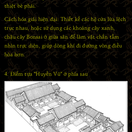
thiệt bè phái.
Cách hóa giải hiện đại: Thiết kế các hệ cửa lùa lệch
trục nhau, hoặc sử dụng các khoảng cây xanh,
chậu cây Bonsai ở giữa sân để làm vật chắn tầm
nhìn trực diện, giúp dòng khí đi đường vòng điều
hòa hơn.
4. Điểm tựa "Huyền Vũ" ở phía sau