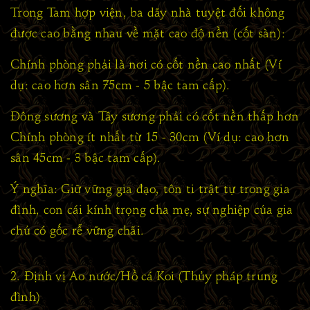
Trong Tam hợp viện, ba dãy nhà tuyệt đối không
được cao bằng nhau về mặt cao độ nền (cốt sàn):
Chính phòng
phải là nơi có cốt nền cao nhất (Ví
dụ: cao hơn sân 75cm - 5 bậc tam cấp).
Đông sương và Tây sương
phải có cốt nền thấp hơn
Chính phòng ít nhất từ 15 - 30cm (Ví dụ: cao hơn
sân 45cm - 3 bậc tam cấp).
Ý nghĩa: Giữ vững gia đạo, tôn ti trật tự trong gia
đình, con cái kính trọng cha mẹ, sự nghiệp của gia
chủ có gốc rễ vững chãi.
2. Định vị Ao nước/Hồ cá Koi (Thủy pháp trung
đình)