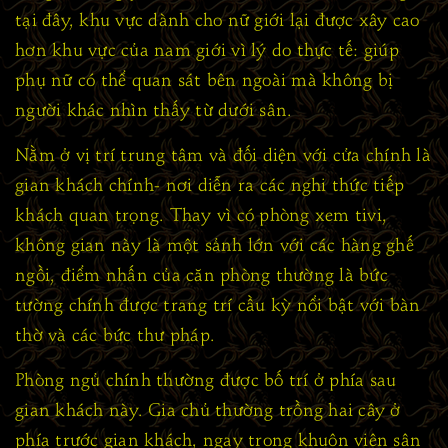
tại đây, khu vực dành cho nữ giới lại được xây cao
hơn khu vực của nam giới vì lý do thực tế: giúp
phụ nữ có thể quan sát bên ngoài mà không bị
người khác nhìn thấy từ dưới sân.
Nằm ở vị trí trung tâm và đối diện với cửa chính là
gian khách chính- nơi diễn ra các nghi thức tiếp
khách quan trọng. Thay vì có phòng xem tivi,
không gian này là một sảnh lớn với các hàng ghế
ngồi, điểm nhấn của căn phòng thường là bức
tường chính được trang trí cầu kỳ nổi bật với bàn
thờ và các bức thư pháp.
Phòng ngủ chính thường được bố trí ở phía sau
gian khách này. Gia chủ thường trồng hai cây ở
phía trước gian khách, ngay trong khuôn viên sân