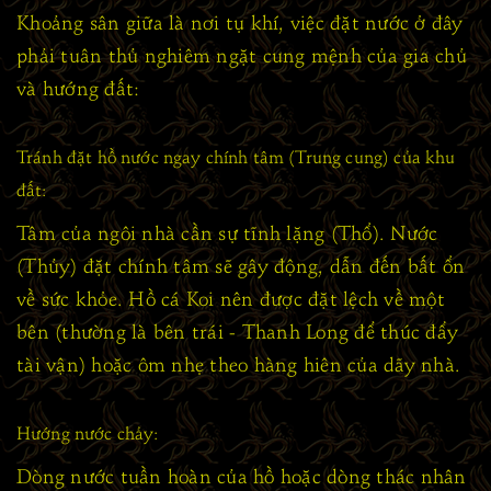
Khoảng sân giữa là nơi tụ khí, việc đặt nước ở đây
phải tuân thủ nghiêm ngặt cung mệnh của gia chủ
và hướng đất:
Tránh đặt hồ nước ngay chính tâm (Trung cung) của khu
đất:
Tâm của ngôi nhà cần sự tĩnh lặng (Thổ). Nước
(Thủy) đặt chính tâm sẽ gây động, dẫn đến bất ổn
về sức khỏe. Hồ cá Koi nên được đặt lệch về một
bên (thường là bên trái - Thanh Long để thúc đẩy
tài vận) hoặc ôm nhẹ theo hàng hiên của dãy nhà.
Hướng nước chảy:
Dòng nước tuần hoàn của hồ hoặc dòng thác nhân