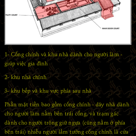
1- Cổng chính và khu nhà dành cho người làm -
giúp việc gia đình
2- khu nhà chính
3- khu bếp và khu vực phía sau nhà
Phần mặt tiền bao gồm cổng chính - dãy nhà dành
cho người làm nằm bên trái cổng, và trạm gác
dành cho người trông giữ ngựa (cũng nằm ở phía
bên trái) nhiều người lầm tưởng cổng chính là cửa