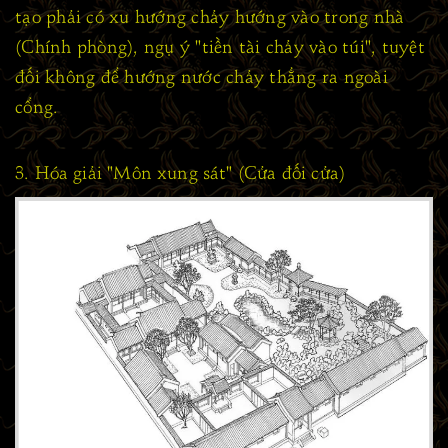
tạo phải có xu hướng chảy hướng vào trong nhà
(Chính phòng), ngụ ý "tiền tài chảy vào túi", tuyệt
đối không để hướng nước chảy thẳng ra ngoài
cổng.
3. Hóa giải "Môn xung sát" (Cửa đối cửa)