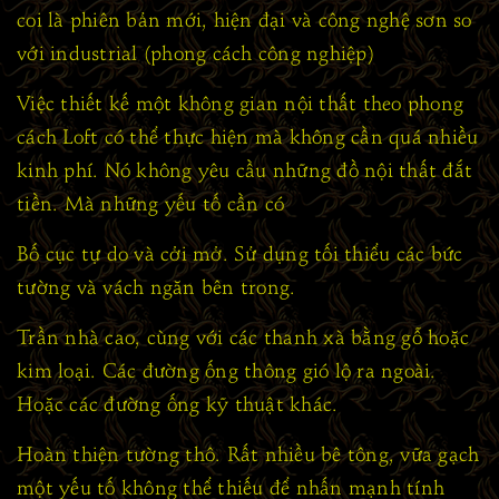
coi là phiên bản mới, hiện đại và công nghệ sơn so
với industrial (phong cách công nghiệp)
Việc thiết kế một không gian nội thất theo phong
cách Loft có thể thực hiện mà không cần quá nhiều
kinh phí. Nó không yêu cầu những đồ nội thất đắt
tiền. Mà những yếu tố cần có
Bố cục tự do và cởi mở. Sử dụng tối thiểu các bức
tường và vách ngăn bên trong.
Trần nhà cao, cùng với các thanh xà bằng gỗ hoặc
kim loại. Các đường ống thông gió lộ ra ngoài.
Hoặc các đường ống kỹ thuật khác.
Hoàn thiện tường thô. Rất nhiều bê tông, vữa gạch
một yếu tố không thể thiếu để nhấn mạnh tính