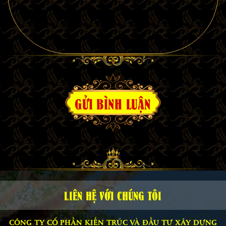
GỬI BÌNH LUẬN
LIÊN HỆ VỚI CHÚNG TÔI
CÔNG TY CỔ PHẦN KIẾN TRÚC VÀ ĐẦU TƯ XÂY DỰNG