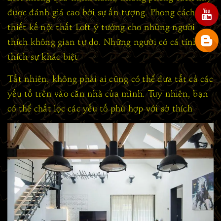
được đánh giá cao bởi sự ấn tượng. Phong cách
thiết kế nội thất Loft ý tưởng cho những người
thích không gian tự do. Những người có cá tính,
thích sự khác biệt
Tất nhiên, không phải ai cũng có thể đưa tất cả các
yếu tố trên vào căn nhà của mình. Tuy nhiên, bạn
có thể chắt lọc các yếu tố phù hợp với sở thích