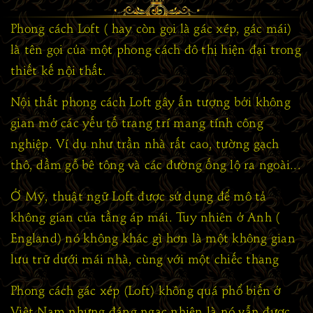
Phong cách Loft ( hay còn gọi là gác xép, gác mái)
là tên gọi của một phong cách đô thị hiện đại trong
thiết kế nội thất.
Nội thất phong cách Loft gây ấn tượng bởi không
gian mở các yếu tố trang trí mang tính công
nghiệp. Ví dụ như trần nhà rất cao, tường gạch
thô, dầm gỗ bê tông và các đường ống lộ ra ngoài...
Ở Mỹ, thuật ngữ Loft được sử dụng để mô tả
không gian của tầng áp mái. Tuy nhiên ở Anh (
England) nó không khác gì hơn là một không gian
lưu trữ dưới mái nhà, cùng với một chiếc thang
Phong cách gác xép (Loft) không quá phổ biến ở
Việt Nam nhưng đáng ngạc nhiên là nó vẫn được