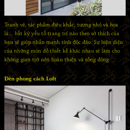
Tranh vẽ, tác phẩm điêu khắc, tượng nhỏ và hoa
lá... bất kỳ yếu tố trang trí nào theo sở thích của
bạn sẽ giúp nhấn mạnh tính độc đáo. Sự hiện diện
của những món đồ thiết kế khác nhau sẽ làm cho
không gian trở nên hoàn thiện và sống động
Đèn phong cách Loft