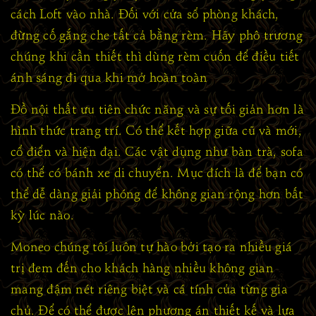
cách Loft vào nhà. Đối với cửa sổ phòng khách,
đừng cố gắng che tất cả bằng rèm. Hãy phô trương
chúng khi cần thiết thì dùng rèm cuốn để điều tiết
ánh sáng đi qua khi mở hoàn toàn
Đồ nội thất ưu tiên chức năng và sự tối giản hơn là
hình thức trang trí. Có thể kết hợp giữa cũ và mới,
cổ điển và hiện đại. Các vật dụng như bàn trà, sofa
có thể có bánh xe di chuyển. Mục đích là để bạn có
thể dễ dàng giải phóng để không gian rộng hơn bất
kỳ lúc nào.
Moneo chúng tôi luôn tự hào bởi tạo ra nhiều giá
trị đem đến cho khách hàng nhiều không gian
mang đậm nét riêng biệt và cá tính của từng gia
chủ. Để có thể được lên phương án thiết kế và lựa