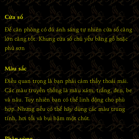
Cửa sổ
Để căn phòng có đủ ánh sáng tự nhiên cửa sổ càng
lớn càng tốt. Khung cửa sổ chủ yếu bằng gỗ hoặc
phủ sơn
Màu sắc
Điều quan trọng là bạn phải cảm thấy thoải mái.
Các màu truyền thống là màu xám, trắng, đen, be
và nâu. Tuy nhiên bạn có thể linh động cho phù
hợp. Nhưng nếu có thể hãy dùng các màu trung
tính, hơi tối và bụi bặm một chút.
Phân vùng