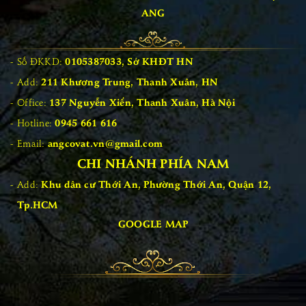
ANG
Số ĐKKD:
0105387033, Sở KHĐT HN
Add:
211 Khương Trung, Thanh Xuân, HN
Office:
137 Nguyễn Xiển, Thanh Xuân, Hà Nội
Hotline:
0945 661 616
Email:
angcovat.vn@gmail.com
CHI NHÁNH PHÍA NAM
Add:
Khu dân cư Thới An, Phường Thới An, Quận 12,
Tp.HCM
GOOGLE MAP