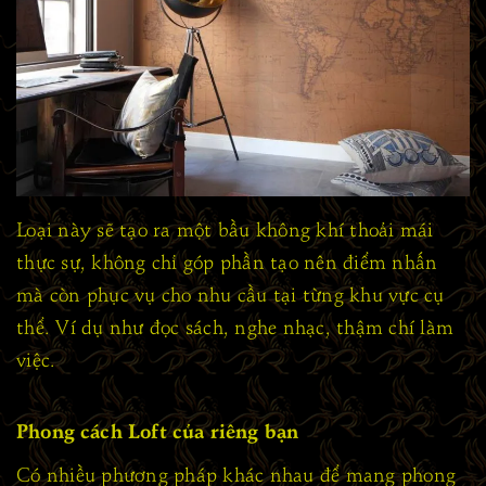
Loại này sẽ tạo ra một bầu không khí thoải mái
thực sự, không chỉ góp phần tạo nên điểm nhấn
mà còn phục vụ cho nhu cầu tại từng khu vực cụ
thể. Ví dụ như đọc sách, nghe nhạc, thậm chí làm
việc.
Phong cách Loft của riêng bạn
Có nhiều phương pháp khác nhau để mang phong