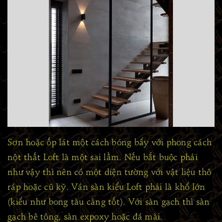
Sơn hoặc ốp lát một cách bóng bẩy với phong cách
nột thất Loft là một sai lầm. Nếu bắt buộc phải
như vậy thì nên có một diện tường với vật liệu thô
ráp hoặc cũ kỹ. Ván sàn kiểu Loft phải là khổ lớn
(kiểu như bong tàu càng tốt). Với sàn gạch thì sàn
gạch bê tông, sàn expoxy hoặc đá mài.