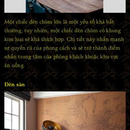
Một chiếc đèn chùm lớn là một yếu tố khá bất
thường, tuy nhiên, một chiếc đèn chùm có khung
kim loại sẽ khá thích hợp. Chi tiết này nhấn mạnh
sự quyến rũ của phong cách và sẽ trở thành điểm
nhấn trung tâm của phòng khách khoặc khu vực
ăn uống.
Đèn sàn