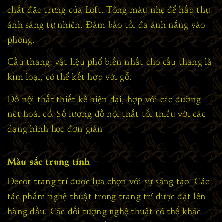
chất đặc trưng của Loft. Tông màu nhẹ để hấp thụ
ánh sáng tự nhiên. Đảm bảo tối đa ánh nắng vào
phòng.
Cầu thang: vật liệu phổ biến nhất cho cầu thang là
kim loại, có thể kết hợp với gỗ.
Đồ nội thất thiết kế hiện đại, hợp với các đường
nét hoài cổ. Số lượng đồ nội thất tối thiểu với các
dạng hình học đơn giản
Màu sắc trung tính
Decor trang trí được lựa chọn với sự sáng tạo. Các
tác phẩm nghệ thuật trong trang trí được đặt lên
hàng đầu. Các đối tượng nghệ thuật có thể khác