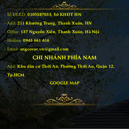
Số ĐKKD:
0105387033, Sở KHĐT HN
Add:
211 Khương Trung, Thanh Xuân, HN
Office:
137 Nguyễn Xiển, Thanh Xuân, Hà Nội
Hotline:
0945 661 616
Email:
angcovat.vn@gmail.com
CHI NHÁNH PHÍA NAM
Add:
Khu dân cư Thới An, Phường Thới An, Quận 12,
Tp.HCM
GOOGLE MAP