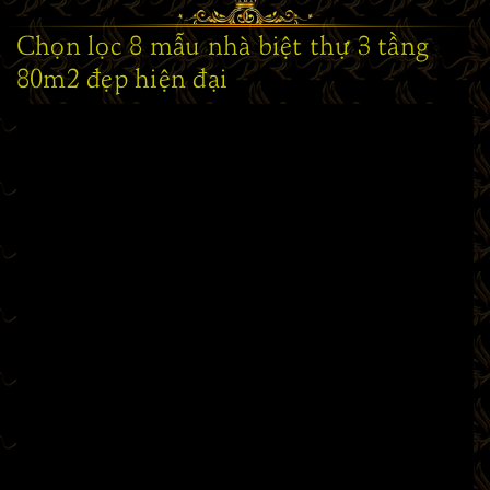
Chọn lọc 8 mẫu nhà biệt thự 3 tầng
80m2 đẹp hiện đại