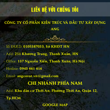
LIÊN HỆ VỚI CHÚNG TÔI
CÔNG TY CỔ PHẦN KIẾN TRÚC VÀ ĐẦU TƯ XÂY DỰNG
ANG
Số ĐKKD:
0105387033, Sở KHĐT HN
Add:
211 Khương Trung, Thanh Xuân, HN
Office:
137 Nguyễn Xiển, Thanh Xuân, Hà Nội
Hotline:
0945 661 616
Email:
angcovat.vn@gmail.com
CHI NHÁNH PHÍA NAM
Add:
Khu dân cư Thới An, Phường Thới An, Quận 12,
Tp.HCM
GOOGLE MAP