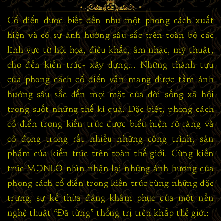
Cổ điển được biết đến như một phong cách xuất
hiện và có sự ảnh hưởng sâu sắc trên toàn bộ các
lĩnh vực từ hội họa, điêu khắc, âm nhạc, mỹ thuật,
cho đến kiến trúc- xây dựng... Những thành tựu
của phong cách cổ điển vẫn mang được tầm ảnh
hưởng sâu sắc đến mọi mặt của đời sống xã hội
trong suốt những thế kỉ quả. Đặc biệt, phong cách
cổ điển trong kiến trúc được biểu hiện rõ ràng và
cô đọng trong rất nhiều những công trình, sản
phẩm của kiến trúc trên toàn thế giới. Cùng kiến
trúc MONEO nhìn nhận lại những ảnh hưởng của
phong cách cổ điển trong kiến trúc cùng những đặc
trưng, sự kế thừa đáng khâm phục của một nền
nghệ thuật “Đã từng” thống trị trên khắp thế giới: