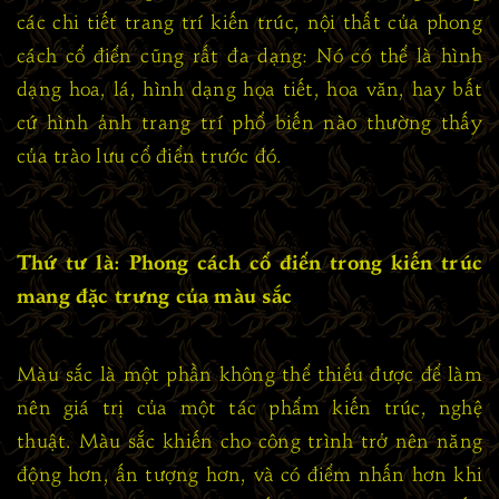
các chi tiết trang trí kiến trúc, nội thất của phong
cách cổ điển cũng rất đa dạng: Nó có thể là hình
dạng hoa, lá, hình dạng họa tiết, hoa văn, hay bất
cứ hình ảnh trang trí phổ biến nào thường thấy
của trào lưu cổ điển trước đó.
Thứ tư là: Phong cách cổ điển trong kiến trúc
mang đặc trưng của màu sắc
Màu sắc là một phần không thể thiếu được để làm
nên giá trị của một tác phẩm kiến trúc, nghệ
thuật. Màu sắc khiến cho công trình trở nên năng
động hơn, ấn tượng hơn, và có điểm nhấn hơn khi