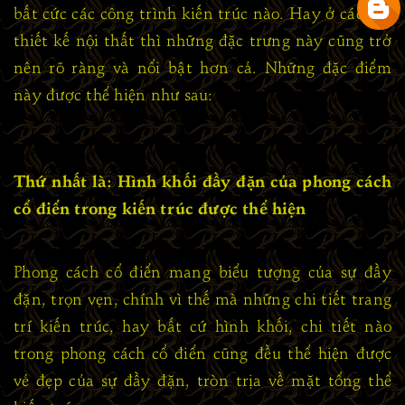
bất cức các công trình kiến trúc nào. Hay ở các các
thiết kế nội thất thì những đặc trưng này cũng trở
nên rõ ràng và nổi bật hơn cả. Những đặc điểm
này được thể hiện như sau:
Thứ nhất là: Hình khối đầy đặn của phong cách
cổ điển trong kiến trúc được thể hiện
Phong cách cổ điển mang biểu tượng của sự đầy
đặn, trọn vẹn, chính vì thế mà những chi tiết trang
trí kiến trúc, hay bất cứ hình khối, chi tiết nào
trong phong cách cổ điển cũng đều thể hiện được
vẻ đẹp của sự đầy đặn, tròn trịa về mặt tổng thể