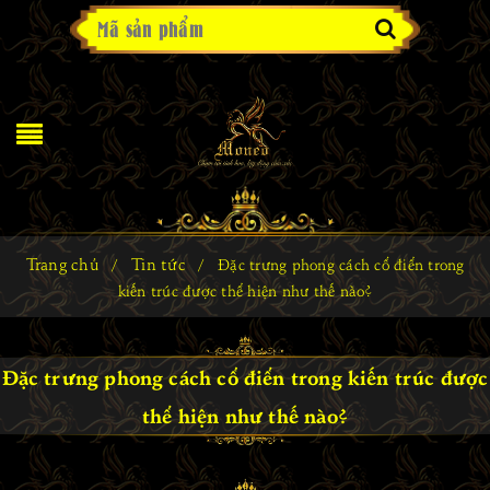
Trang chủ
Tin tức
/
/
Đặc trưng phong cách cổ điển trong
kiến trúc được thể hiện như thế nào?
Đặc trưng phong cách cổ điển trong kiến trúc được
thể hiện như thế nào?