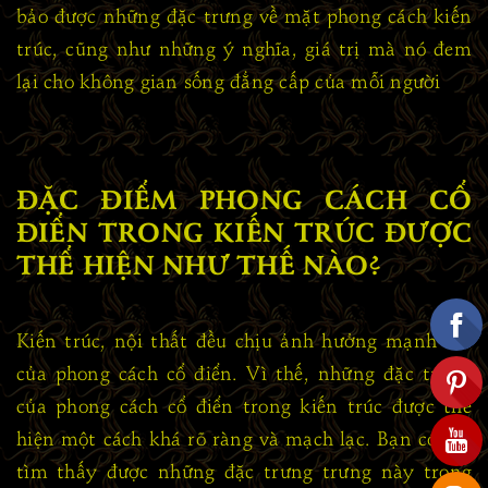
bảo được những đặc trưng về mặt phong cách kiến
trúc, cũng như những ý nghĩa, giá trị mà nó đem
lại cho không gian sống đẳng cấp của mỗi người
ĐẶC ĐIỂM PHONG CÁCH CỔ
ĐIỂN TRONG KIẾN TRÚC ĐƯỢC
THỂ HIỆN NHƯ THẾ NÀO?
Kiến trúc, nội thất đều chịu ảnh hưởng mạnh mẽ
của phong cách cổ điển. Vì thế, những đặc trưng
của phong cách cổ điển trong kiến trúc được thể
hiện một cách khá rõ ràng và mạch lạc. Bạn có thể
tìm thấy được những đặc trưng trưng này trong