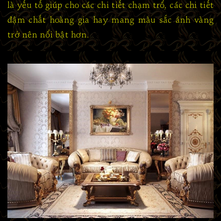
là yếu tố giúp cho các chi tiết chạm trổ, các chi tiết
đậm chất hoàng gia hay mang màu sắc ánh vàng
trở nên nổi bật hơn.