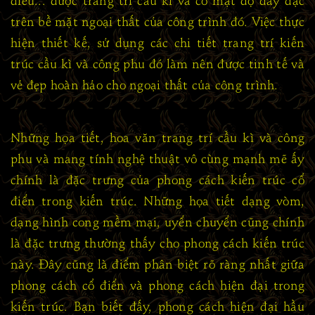
trên bề mặt ngoại thất của công trình đó. Việc thực
hiện thiết kế, sử dụng các chi tiết trang trí kiến
trúc cầu kì và công phu đó làm nên được tinh tế và
vẻ đẹp hoàn hảo cho ngoại thất của công trình.
Những họa tiết, hoa văn trang trí cầu kì và công
phu và mang tính nghệ thuật vô cùng mạnh mẽ ấy
chính là đặc trưng của phong cách kiến trúc cổ
điển trong kiến trúc. Những họa tiết dạng vòm,
dạng hình cong mềm mại, uyển chuyển cũng chính
là đặc trưng thường thấy cho phong cách kiến trúc
này. Đây cũng là điểm phân biệt rõ ràng nhất giữa
phong cách cổ điển và phong cách hiện đại trong
kiến trúc. Bạn biết đấy, phong cách hiện đại hầu