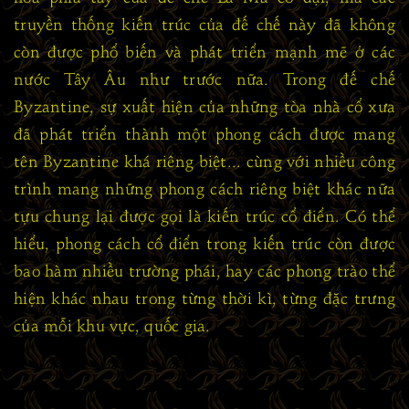
truyền thống kiến trúc của đế chế này đã không
còn được phổ biến và phát triển mạnh mẽ ở các
nước Tây Âu như trước nữa. Trong đế chế
Byzantine, sự xuất hiện của những tòa nhà cổ xưa
đã phát triển thành một phong cách được mang
tên Byzantine khá riêng biệt... cùng với nhiều công
trình mang những phong cách riêng biệt khác nữa
tựu chung lại được gọi là kiến trúc cổ điển. Có thể
hiểu, phong cách cổ điển trong kiến trúc còn được
bao hàm nhiều trường phái, hay các phong trào thể
hiện khác nhau trong từng thời kì, từng đặc trưng
của mỗi khu vực, quốc gia.