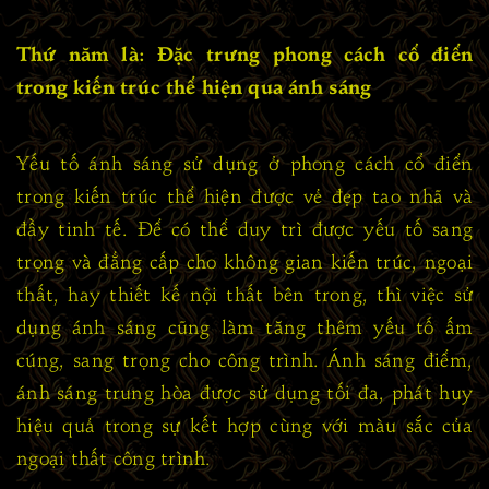
Thứ năm là: Đặc trưng phong cách cổ điển
trong kiến trúc thể hiện qua ánh sáng
Yếu tố ánh sáng sử dụng ở phong cách cổ điển
trong kiến trúc thể hiện được vẻ đẹp tao nhã và
đầy tinh tế. Để có thể duy trì được yếu tố sang
trọng và đẳng cấp cho không gian kiến trúc, ngoại
thất, hay thiết kế nội thất bên trong, thì việc sử
dụng ánh sáng cũng làm tăng thêm yếu tố ấm
cúng, sang trọng cho công trình. Ánh sáng điểm,
ánh sáng trung hòa được sử dụng tối đa, phát huy
hiệu quả trong sự kết hợp cùng với màu sắc của
ngoại thất công trình.