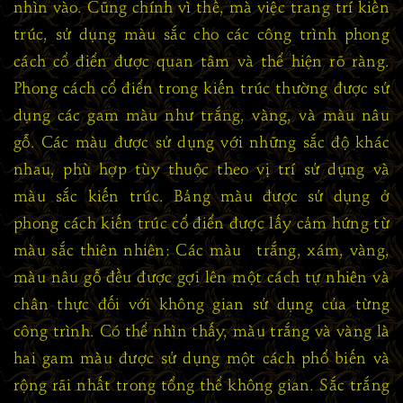
nhìn vào. Cũng chính vì thế, mà việc trang trí kiến
trúc, sử dụng màu sắc cho các công trình phong
cách cổ điển được quan tâm và thể hiện rõ ràng.
Phong cách cổ điển trong kiến trúc thường được sử
dụng các gam màu như trắng, vàng, và màu nâu
gỗ. Các màu được sử dụng với những sắc độ khác
nhau, phù hợp tùy thuộc theo vị trí sử dụng và
màu sắc kiến trúc. Bảng màu được sử dụng ở
phong cách kiến trúc cổ điển được lấy cảm hứng từ
màu sắc thiên nhiên: Các màu trắng, xám, vàng,
màu nâu gỗ đều được gợi lên một cách tự nhiên và
chân thực đối với không gian sử dụng của từng
công trình. Có thể nhìn thấy, màu trắng và vàng là
hai gam màu được sử dụng một cách phổ biến và
rộng rãi nhất trong tổng thể không gian. Sắc trắng