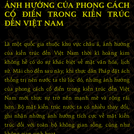
ẢNH HƯỞNG CỦA PHONG CÁCH
CỔ ĐIỂN TRONG KIẾN TRÚC
ĐẾN VIỆT NAM
Là một quốc gia thuộc khu vực châu á, ảnh hưởng
của kiến trúc đến Việt Nam thời kì hoàng kim
không hề có do sự khác biệt về mặt văn hóa, lịch
sử. Mãi cho đến sau này, khi thực dân Pháp đặt ách
thống trị nên nước ta thì lúc đó, những ảnh hưởng
của phong cách cổ điển trong kiến trúc đến Việt
Nam mới thực sự trở nên mạnh mẽ và rộng rãi
hơn. Bộ mặt kiến trúc nước ta có nhiều thay đổi,
ghi nhận những ảnh hưởng tích cực về mặt kiến
trúc đối với toàn bộ không gian sống, cũng như
không gian sinh hoạt.