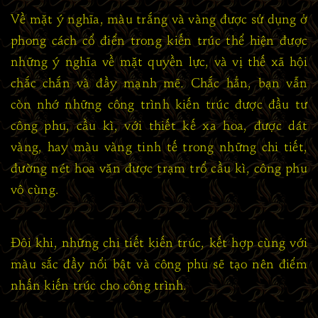
Về mặt ý nghĩa, màu trắng và vàng được sử dụng ở
phong cách cổ điển trong kiến trúc thể hiện được
những ý nghĩa về mặt quyền lực, và vị thế xã hội
chắc chắn và đầy mạnh mẽ. Chắc hẳn, bạn vẫn
còn nhớ những công trình kiến trúc được đầu tư
công phu, cầu kì, với thiết kế xa hoa, được dát
vàng, hay màu vàng tinh tế trong những chi tiết,
đường nét hoa văn được trạm trổ cầu kì, công phu
vô cùng.
Đôi khi, những chi tiết kiến trúc, kết hợp cùng với
màu sắc đầy nổi bật và công phu sẽ tạo nên điểm
nhấn kiến trúc cho công trình.