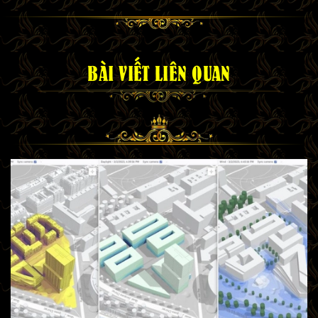
BÀI VIẾT LIÊN QUAN