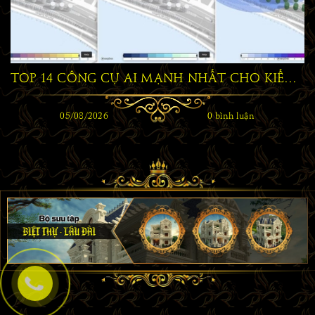
TOP 14 CÔNG CỤ AI MẠNH NHẤT CHO KIẾN TRÚC SƯ NĂM 2026
05/08/2026
0 bình luận