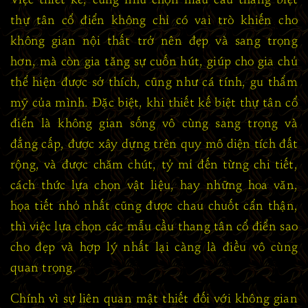
thự tân cổ điển không chỉ có vai trò khiến cho
không gian nội thất trở nên đẹp và sang trọng
hơn, mà còn gia tăng sự cuốn hút, giúp cho gia chủ
thể hiện được sở thích, cũng như cá tính, gu thẩm
mỹ của mình. Đặc biệt, khi thiết kế biệt thự tân cổ
điển là không gian sống vô cùng sang trọng và
đẳng cấp, được xây dựng trên quy mô diện tích đất
rộng, và được chăm chút, tỷ mỉ đến từng chi tiết,
cách thức lựa chọn vật liệu, hay những hoa văn,
họa tiết nhỏ nhất cũng được chau chuốt cẩn thận,
thì việc lựa chọn các mẫu cầu thang tân cổ điển sao
cho đẹp và hợp lý nhất lại càng là điều vô cùng
quan trọng.
Chính vì sự liên quan mật thiết đối với không gian