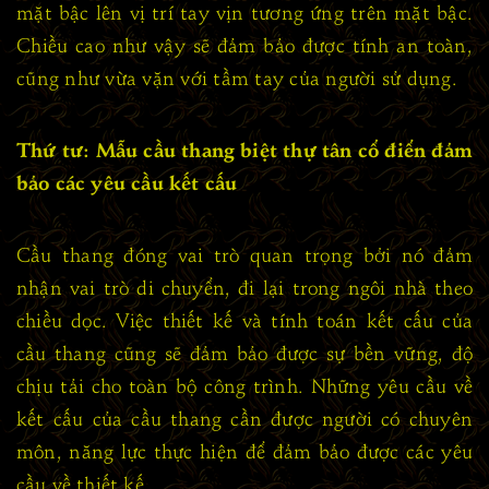
mặt bậc lên vị trí tay vịn tương ứng trên mặt bậc.
Chiều cao như vậy sẽ đảm bảo được tính an toàn,
cũng như vừa vặn với tầm tay của người sử dụng.
Thứ tư: Mẫu cầu thang biệt thự tân cổ điển đảm
bảo các yêu cầu kết cấu
Cầu thang đóng vai trò quan trọng bởi nó đảm
nhận vai trò di chuyển, đi lại trong ngôi nhà theo
chiều dọc. Việc thiết kế và tính toán kết cấu của
cầu thang cũng sẽ đảm bảo được sự bền vững, độ
chịu tải cho toàn bộ công trình. Những yêu cầu về
kết cấu của cầu thang cần được người có chuyên
môn, năng lực thực hiện để đảm bảo được các yêu
cầu về thiết kế.