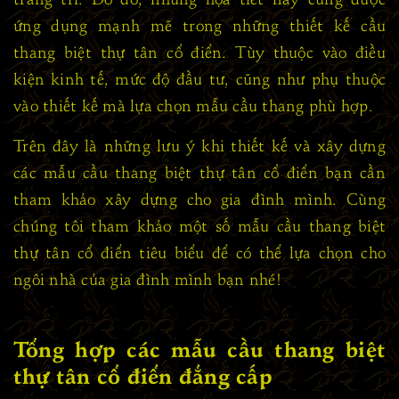
ứng dụng mạnh mẽ trong những thiết kế cầu
thang biệt thự tân cổ điển. Tùy thuộc vào điều
kiện kinh tế, mức độ đầu tư, cũng như phụ thuộc
vào thiết kế mà lựa chọn mẫu cầu thang phù hợp.
Trên đây là những lưu ý khi thiết kế và xây dựng
các mẫu cầu thang biệt thự tân cổ điển bạn cần
tham khảo xây dựng cho gia đình mình. Cùng
chúng tôi tham khảo một số mẫu cầu thang biệt
thự tân cổ điển tiêu biểu để có thể lựa chọn cho
ngôi nhà của gia đình mình bạn nhé!
Tổng hợp các mẫu cầu thang biệt
thự tân cổ điển đẳng cấp