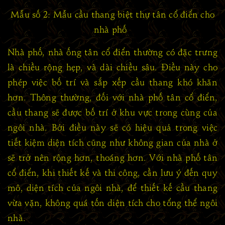
Mẫu số 2: Mẫu cầu thang biệt thự tân cổ điển cho
nhà phố
Nhà phố, nhà ống tân cổ điển thường có đặc trưng
là chiều rộng hẹp, và dài chiều sâu. Điều này cho
phép việc bố trí và sắp xếp cầu thang khó khăn
hơn. Thông thường, đối với nhà phố tân cổ điển,
cầu thang sẽ được bố trí ở khu vực trong cùng của
ngôi nhà. Bởi điều này sẽ có hiệu quả trong việc
tiết kiệm diện tích cũng như không gian của nhà ở
sẽ trở nên rộng hơn, thoáng hơn. Với nhà phố tân
cổ điển, khi thiết kế và thi công, cần lưu ý đến quy
mô, diện tích của ngôi nhà, để thiết kế cầu thang
vừa vặn, không quá tốn diện tích cho tổng thể ngôi
nhà.