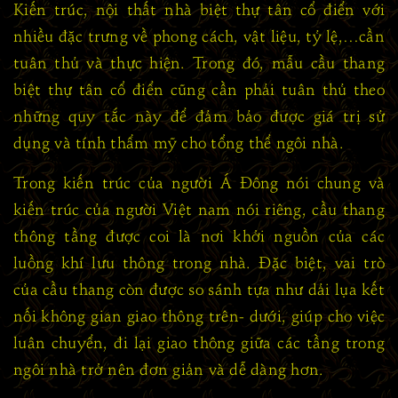
Kiến trúc, nội thất nhà biệt thự tân cổ điển với
nhiều đặc trưng về phong cách, vật liệu, tỷ lệ,…cần
tuân thủ và thực hiện. Trong đó, mẫu cầu thang
biệt thự tân cổ điển cũng cần phải tuân thủ theo
những quy tắc này để đảm bảo được giá trị sử
dụng và tính thẩm mỹ cho tổng thể ngôi nhà.
Trong kiến trúc của người Á Đông nói chung và
kiến trúc của người Việt nam nói riêng, cầu thang
thông tầng được coi là nơi khởi nguồn của các
luồng khí lưu thông trong nhà. Đặc biệt, vai trò
của cầu thang còn được so sánh tựa như dải lụa kết
nối không gian giao thông trên- dưới, giúp cho việc
luân chuyển, đi lại giao thông giữa các tầng trong
ngôi nhà trở nên đơn giản và dễ dàng hơn.