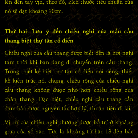
lên đến tay vịn, theo đó, kích thước tiêu chuẩn của
nó sẽ đạt khoảng 90cm.
Thứ hai: Lưu ý đến chiếu nghỉ của mẫu cầu
thang biệt thự tân cổ điển
Chiếu nghỉ của cầu thang được biết đến là nơi nghỉ
tạm thời khi bạn đang di chuyển trên cầu thang.
Trong thiết kế biệt thự tân cổ điển nói riêng, thiết
kế kiến trúc nói chung, chiều rộng của chiếu nghỉ
cầu thang không được nhỏ hơn chiều rộng của
chân thang. Đặc biệt, chiếu nghỉ cầu thang cần
đảm bảo được nguyên tắc hợp lý, thuận tiện đi lại.
Vị trí của chiếu nghỉ thường được bố trí ở khoảng
giữa của số bậc. Tức là khoảng từ bậc 13 đến bậc