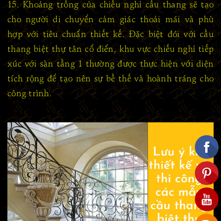
15. Khoảng trống của chiếu nghỉ cầu thang sẽ tạo
cho người di chuyển cảm giác thoải mái và phù
hợp với tiêu chuẩn thiết kế. Đặc biệt đói với cầu
thang biệt thự tân cổ điển, khu vực chiếu nghỉ tiếp
xúc với sàn tầng 1 thường được thực hiện với diện
tích rộng để tạo nên sự bề thế và hoành tráng cho
công trình.