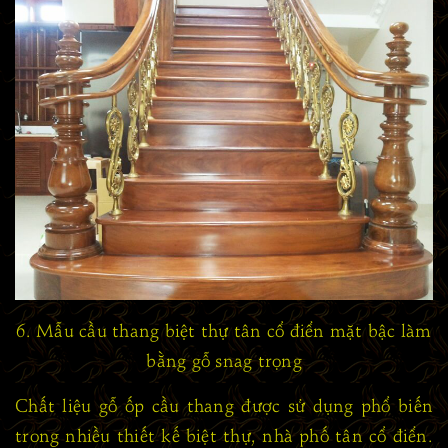
6. Mẫu cầu thang biệt thự tân cổ điển mặt bậc làm
bằng gỗ snag trọng
Chất liệu gỗ ốp cầu thang được sử dụng phổ biến
trong nhiều thiết kế biệt thự, nhà phố tân cổ điển.