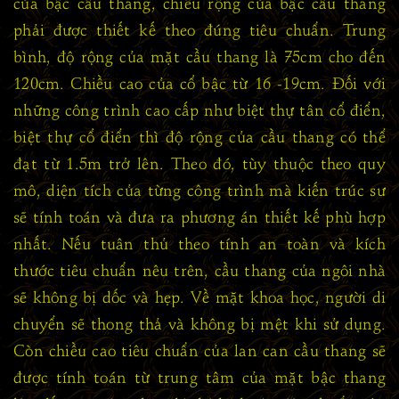
của bậc cầu thang, chiều rộng của bậc cầu thang
phải được thiết kế theo đúng tiêu chuẩn. Trung
bình, độ rộng của mặt cầu thang là 75cm cho đến
120cm. Chiều cao của cổ bậc từ 16 -19cm. Đối với
những công trình cao cấp như biệt thự tân cổ điển,
biệt thự cổ điển thì độ rộng của cầu thang có thể
đạt từ 1.5m trở lên. Theo đó, tùy thuộc theo quy
mô, diện tích của từng công trình mà kiến trúc sư
sẽ tính toán và đưa ra phương án thiết kế phù hợp
nhất. Nếu tuân thủ theo tính an toàn và kích
thước tiêu chuẩn nêu trên, cầu thang của ngôi nhà
sẽ không bị dốc và hẹp. Về mặt khoa học, người di
chuyển sẽ thong thả và không bị mệt khi sử dụng.
Còn chiều cao tiêu chuẩn của lan can cầu thang sẽ
được tính toán từ trung tâm của mặt bậc thang