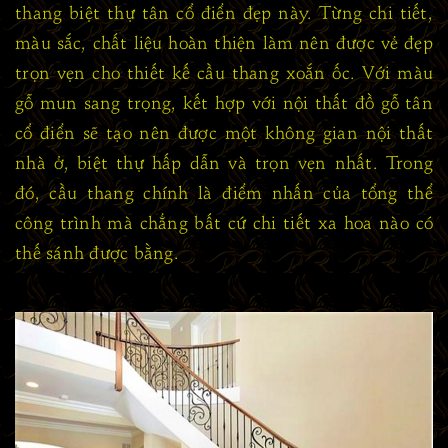
thang biệt thự tân cổ điển đẹp này. Từng chi tiết,
màu sắc, chất liệu hoàn thiện làm nên được vẻ đẹp
trọn vẹn cho thiết kế cầu thang xoắn ốc. Với màu
gỗ mun sang trọng, kết hợp với nội thất đồ gỗ tân
cổ điển sẽ tạo nên được một không gian nội thất
nhà ở, biệt thự hấp dẫn và trọn vẹn nhất. Trong
đó, cầu thang chính là điểm nhấn của tổng thể
công trình mà chẳng bất cứ chi tiết xa hoa nào có
thế sánh được bằng.