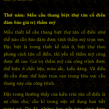
Thứ năm: Mẫu cầu thang biệt thự tân cổ điển
đảm bảo giá trị thẩm mỹ
Mẫu thiết kế cầu thang biệt thự tân cổ điển như
thế nào cần bảo đảm được tính thẩm mỹ trọn vẹn.
Đặc biệt là trong thiết kế nhà ở, biệt thự theo
phong cách tân cổ điển, thì yếu tố thẩm mỹ càng
được đề cao. Giá trị thẩm mỹ của công trình được
thể hiện ở chất liệu, màu sắc, kiểu dáng. Và điều
đó cần được thể hiện trọn vẹn trong khu vực cầu
thang này của công trình.
Đặc trưng thường thấy của kiến trúc tân cổ điển là
sự chỉn chu, cầu kì trong việc sử dụng họa tiết
trang trí. Do đó, những họa tiết này cũng được