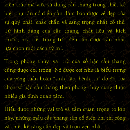
kiến trúc mà việc sử dụng cầu thang trong thiết kế
biệt thự tân cổ điển cần đảm bảo được vẻ đẹp của
sự quý phái, chắc chắn và sang trọng nhất có thể.
Từ hình dáng của cầu thang, chất liệu và kích
thước, họa tiết trang trí…đều cần được cân nhắc
lựa chọn một cách tỷ mỉ.
Trong phong thủy, vai trò của số bậc cầu thang
cũng được coi trọng. Nó được coi như là biểu trưng
của vòng tuần hoàn “sinh, lão, bệnh, tử” do đó, lựa
chọn số bậc cầu thang theo phong thủy cũng được
nhiều gia đình quan tâm.
Hiểu được những vai trò và tầm quan trọng to lớn
này, những mẫu cầu thang tân cổ điển khi thi công
và thiết kế càng cần đẹp và trọn vẹn nhất.