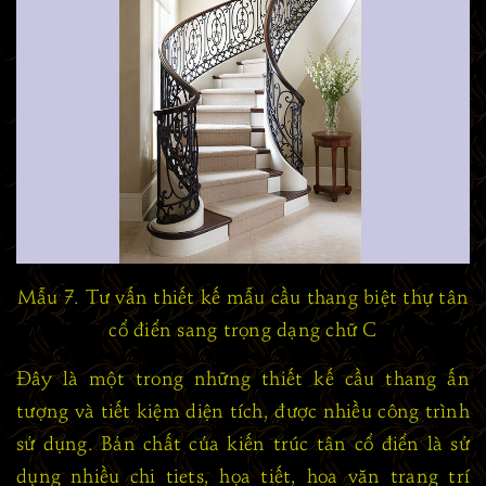
Mẫu 7. Tư vấn thiết kế mẫu cầu thang biệt thự tân
cổ điển sang trọng dạng chữ C
Đây là một trong những thiết kế cầu thang ấn
tượng và tiết kiệm diện tích, được nhiều công trình
sử dụng. Bản chất của kiến trúc tân cổ điển là sử
dụng nhiều chi tiets, họa tiết, hoa văn trang trí