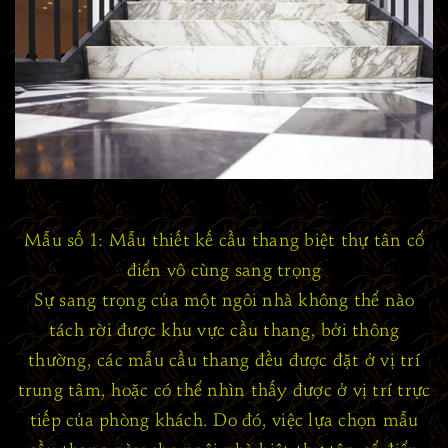
Mẫu số 1: Mẫu thiết kế cầu thang biệt thự tân cổ
điển vô cùng sang trọng
Sự sang trọng của một ngôi nhà không thể nào
tách rời được khu vực cầu thang, bởi thông
thường, các mẫu cầu thang đều được đặt ở vị trí
trung tâm, hoặc có thể nhìn thấy được ở vị trí trực
tiếp của phòng khách. Do đó, việc lựa chọn mẫu