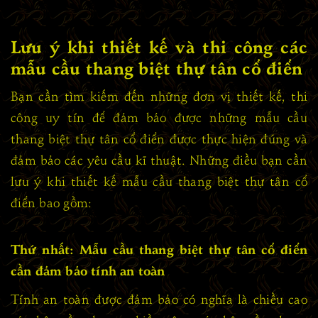
Lưu ý khi thiết kế và thi công các
mẫu cầu thang biệt thự tân cổ điển
Bạn cần tìm kiếm đến những đơn vị thiết kế, thi
công uy tín để đảm bảo được những mẫu cầu
thang biệt thự tân cổ điển được thực hiện đúng và
đảm bảo các yêu cầu kĩ thuật. Những điều bạn cần
lưu ý khi thiết kế mẫu cầu thang biệt thự tân cổ
điển bao gồm:
Thứ nhất: Mẫu cầu thang biệt thự tân cổ điển
cần đảm bảo tính an toàn
Tính an toàn được đảm bảo có nghĩa là chiều cao