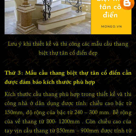
Lưu ý khi thiết kế và thi công các mẫu cầu thang
biệt thự tân cổ điển đẹp
Thứ 3: Mẫu cầu thang biệt thự tân cổ điển cần
được đảm bảo kích thước phù hợp
Kích thước cầu thang phù hợp trong thiết kế và thi
công nhà ở dân dụng được tính: chiều cao bậc từ
150mm, độ rộng của bậc từ 240 – 300 mm. Bề rộng
của vế thang từ 800- 1200mm . Còn chiều cao của
tay vịn cầu thang từ 850mm – 900mm được tính từ