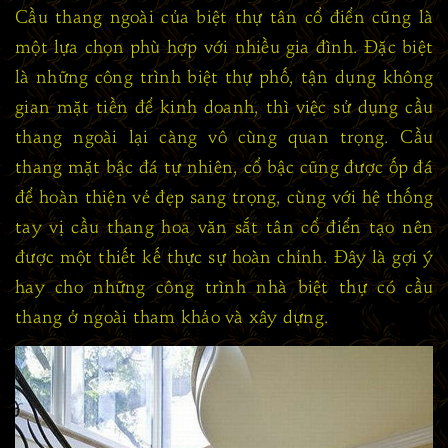
Cầu thang ngoài của biệt thự tân cổ điển cũng là
một lựa chọn phù hợp với nhiều gia đình. Đặc biệt
là những công trình biệt thự phố, tận dụng không
gian mặt tiền để kinh doanh, thì việc sử dụng cầu
thang ngoài lại càng vô cùng quan trọng. Cầu
thang mặt bậc đá tự nhiên, cổ bậc cũng được ốp đá
để hoàn thiện vẻ đẹp sang trọng, cùng với hệ thống
tay vị cầu thang hoa văn sắt tân cổ điển tạo nên
được một thiết kế thực sự hoàn chỉnh. Đây là gợi ý
hay cho những công trình nhà biệt thự có cầu
thang ở ngoài tham khảo và xây dựng.