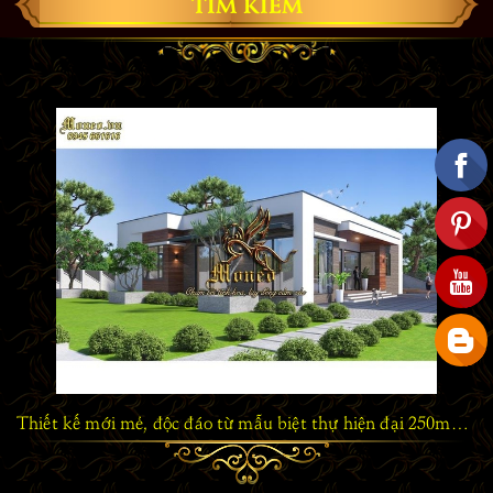
TÌM KIẾM
Thiết kế mới mẻ, độc đáo từ mẫu biệt thự hiện đại 250m2 1 tầng mái bằng