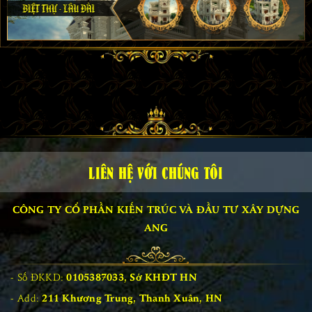
LIÊN HỆ VỚI CHÚNG TÔI
CÔNG TY CỔ PHẦN KIẾN TRÚC VÀ ĐẦU TƯ XÂY DỰNG
ANG
Số ĐKKD:
0105387033, Sở KHĐT HN
Add:
211 Khương Trung, Thanh Xuân, HN