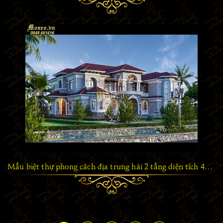
Mẫu biệt thự phong cách địa trung hải 2 tầng diện tích 430m2 vô cùng ấn tượng