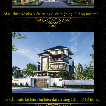
Mẫu thiết kế nhà kiểu trung quốc hiện đại 2 tầng mới mẻ và khác biệt
Tư vấn thiết kế biệt thự hiện đại có tầng hầm, có bể bơi sang trọng và tiện nghi