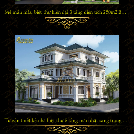
Mê mẩn mẫu biệt thự hiện đại 3 tầng diện tích 250m2 BT1250423
Tư vấn thiết kế nhà biệt thự 3 tầng mái nhật sang trọng đẳng cấp tại Thái Bình