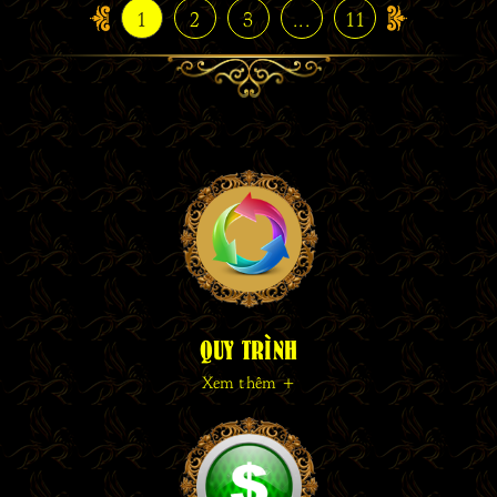
1
2
3
...
11
QUY TRÌNH
Xem thêm +