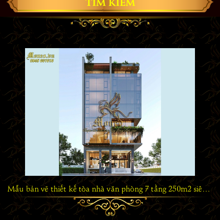
TÌM KIẾM
Mẫu bản vẽ thiết kế tòa nhà văn phòng 7 tầng 250m2 siêu đẹp VP1011024