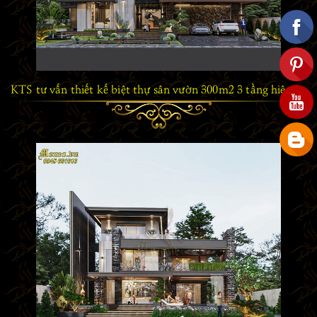
KTS tư vấn thiết kế biệt thự sân vườn 300m2 3 tầng hiện đại đẹp như mơ