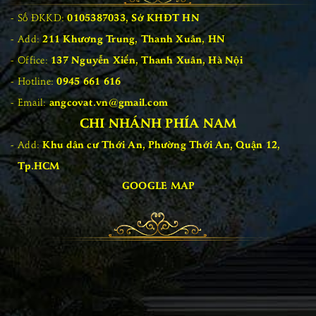
Số ĐKKD:
0105387033, Sở KHĐT HN
Add:
211 Khương Trung, Thanh Xuân, HN
Office:
137 Nguyễn Xiển, Thanh Xuân, Hà Nội
Hotline:
0945 661 616
Email:
angcovat.vn@gmail.com
CHI NHÁNH PHÍA NAM
Add:
Khu dân cư Thới An, Phường Thới An, Quận 12,
Tp.HCM
GOOGLE MAP