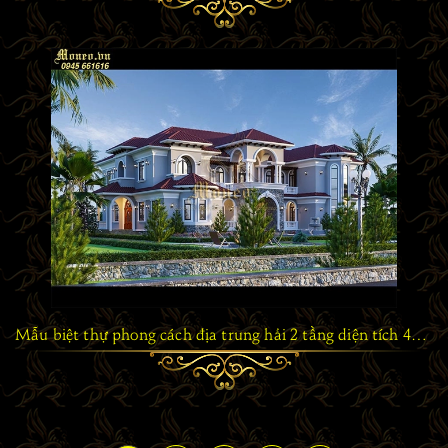
Mẫu biệt thự phong cách địa trung hải 2 tầng diện tích 430m2 vô cùng ấn tượng