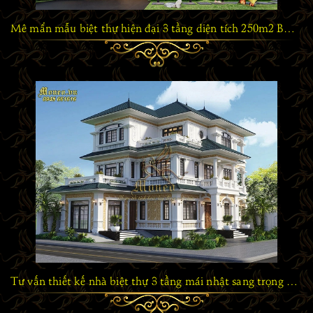
Mê mẩn mẫu biệt thự hiện đại 3 tầng diện tích 250m2 BT1250423
Tư vấn thiết kế nhà biệt thự 3 tầng mái nhật sang trọng đẳng cấp tại Thái Bình