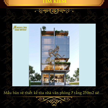
TÌM KIẾM
Mẫu bản vẽ thiết kế tòa nhà văn phòng 7 tầng 250m2 siêu đẹp VP1011024