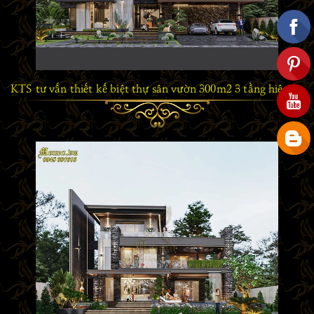
KTS tư vấn thiết kế biệt thự sân vườn 300m2 3 tầng hiện đại đẹp như mơ