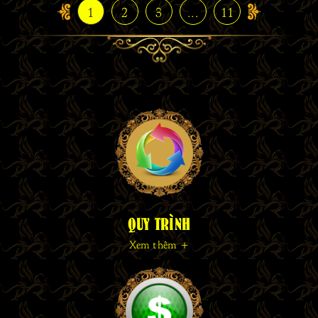
1
2
3
...
11
QUY TRÌNH
Xem thêm +