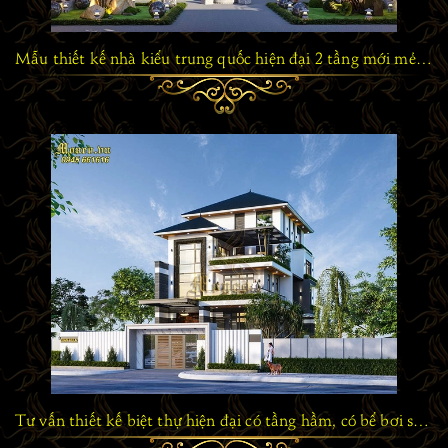
Mẫu thiết kế nhà kiểu trung quốc hiện đại 2 tầng mới mẻ và khác biệt
Tư vấn thiết kế biệt thự hiện đại có tầng hầm, có bể bơi sang trọng và tiện nghi