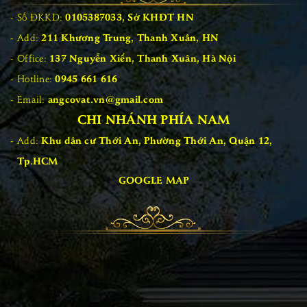
Số ĐKKD:
0105387033, Sở KHĐT HN
Add:
211 Khương Trung, Thanh Xuân, HN
Office:
137 Nguyễn Xiển, Thanh Xuân, Hà Nội
Hotline:
0945 661 616
Email:
angcovat.vn@gmail.com
CHI NHÁNH PHÍA NAM
Add:
Khu dân cư Thới An, Phường Thới An, Quận 12,
Tp.HCM
GOOGLE MAP