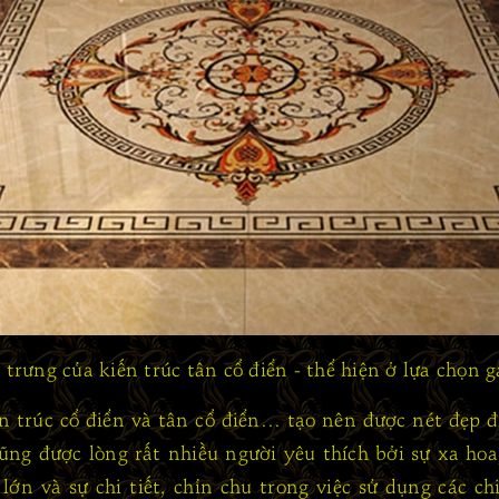
trưng của kiến trúc tân cổ điển - thể hiện ở lựa chọn g
iến trúc cổ điển và tân cổ điển… tạo nên được nét đẹp 
ũng được lòng rất nhiều người yêu thích bởi sự xa hoa
lớn và sự chi tiết, chỉn chu trong việc sử dụng các chi 