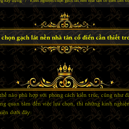
/
Kinh nghiệm chọn gạch lát nền nhà tân cổ điển cần th
chọn gạch lát nền nhà tân cổ điển cần thiết t
thế nào phù hợp với phong cách kiến trúc, cũng như đ
 quan tâm đến việc lựa chọn, thì những kinh nghiệm
iện dưới đây: