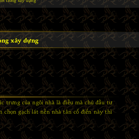
iết trong xây dựng
rong xây dựng
ặc trưng của ngôi nhà là điều mà chủ đầu tư
 chọn gạch lát nền nhà tân cổ điển này thì