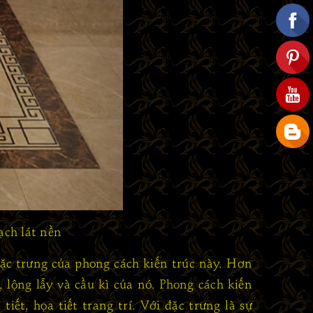
ạch lát nền
đặc trưng của phong cách kiến trúc này. Hơn
, lộng lẫy và cầu kì của nó. Phong cách kiến
tiết, họa tiết trang trí. Với đặc trưng là sự