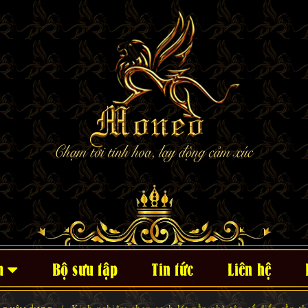
m
Bộ sưu tập
Tin tức
Liên hệ
og xây dựng