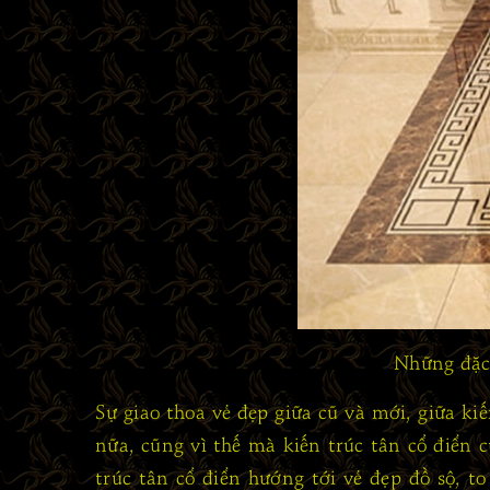
Những đặc 
Sự giao thoa vẻ đẹp giữa cũ và mới, giữa k
nữa, cũng vì thế mà kiến trúc tân cổ điển c
trúc tân cổ điển hướng tới vẻ đẹp đồ sộ, to 