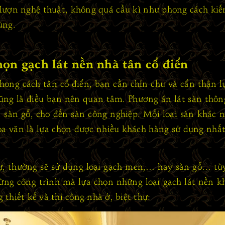
lượn nghệ thuật, không quá cầu kì như phong cách kiến 
ùng.
họn gạch lát nền nhà tân cổ điển
ng cách tân cổ điển, bạn cần chỉn chu và cẩn thận lựa
ũng là điều bạn nên quan tâm. Phương án lát sàn thông
ạch, sàn gỗ, cho đến sàn công nghiệp. Mỗi loại sàn khá
hoa văn là lựa chọn được nhiều khách hàng sử dụng nhấ
hự, thường sẽ sử dụng loại gạch men,… hay sàn gỗ… tùy
ừng công trình mà lựa chọn những loại gạch lát nền kh
thiết kế và thi công nhà ở, biệt thự: