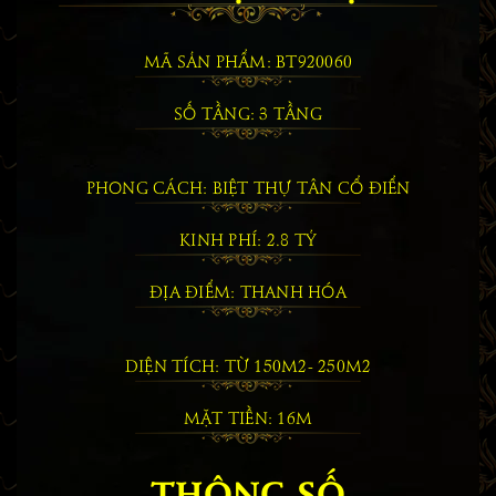
MÃ SẢN PHẨM: BT920060
SỐ TẦNG: 3 TẦNG
PHONG CÁCH: BIỆT THỰ TÂN CỔ ĐIỂN
KINH PHÍ: 2.8 TỶ
ĐỊA ĐIỂM: THANH HÓA
DIỆN TÍCH: TỪ 150M2- 250M2
MẶT TIỀN: 16M
THÔNG SỐ