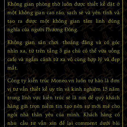
Không gian phòng thờ luôn được thiết kế đặt ở
một không gian cao ráo, sạch sẽ và yên tĩnh và
tạo ra được một không gian tâm linh đúng
nghĩa của người Phương Đông.
Không gian sân chơi thoáng đãng và có góc
nhìn xa, từ trên tầng 3 gia chủ có thể vừa uống
cafe và ngắm cảnh từ xa vô cùng hợp lý và đẹp
mắt.
Công ty kiến trúc Moneo.vn luôn tự hào là đơn
vị tư vấn thiết kế uy tín và kinh nghiệm 15 năm
trong lĩnh vực kiến trúc sẽ là nơi để quý khách
hàng gửi trọn niềm tin tạo nên sự mới mẻ cho
ngôi nhà thân yêu của mình. Khách hàng có
nhu cầu tư vấn xin để lại comment dưới bài