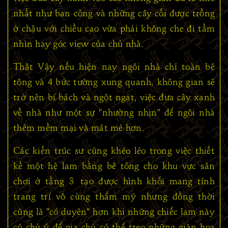
nhất như ban công và những cây cối được trồng
ở chậu với chiều cao vừa phải không che đi tầm
nhìn hay góc view của chủ nhà.
Thật Vậy nếu hiện nay ngôi nhà chỉ toàn bê
tông và 4 bức tường xung quanh, không gian sẽ
trở nên bí bách và ngột ngạt, việc đưa cây xanh
về nhà như một sự "nhường nhịn" để ngôi nhà
thêm mềm mại và mát mẻ hơn.
Các kiến trúc sư cũng khéo léo trong việc thiết
kế một hệ lam bằng bê tông cho khu vực sân
chơi ở tầng 3 tạo được hình khối mang tính
trang trí vô cùng thẩm mỹ nhưng đồng thời
cũng là "có duyên" hơn khi những chiếc lam này
có chủ ý để gia chủ có thể treo những giàn hoa