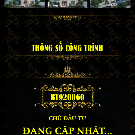
THÔNG SỐ CÔNG TRÌNH
BT920060
CHỦ ĐẦU TƯ
ĐANG CẬP NHẬT...