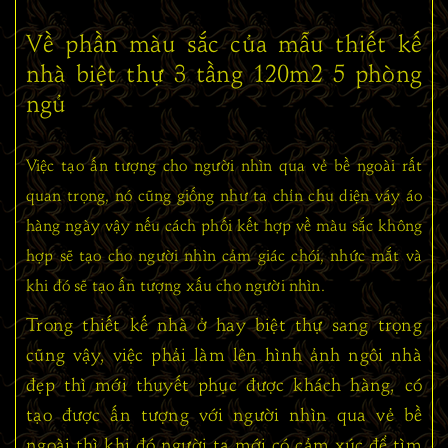
Về phần màu sắc của mẫu thiết kế
nhà biệt thự 3 tầng 120m2 5 phòng
ngủ
Việc tạo ấn tượng cho người nhìn qua vẻ bề ngoài rất
quan trọng, nó cũng giống như ta chỉn chu diện váy áo
hàng ngày vậy nếu cách phối kết hợp về màu sắc không
hợp sẽ tạo cho người nhìn cảm giác chói, nhức mắt và
khi đó sẽ tạo ấn tượng xấu cho người nhìn.
Trong thiết kế nhà ở hay biệt thự sang trọng
cũng vậy, việc phải làm lên hình ảnh ngôi nhà
đẹp thì mới thuyết phục được khách hàng, có
tạo được ấn tượng với người nhìn qua vẻ bề
ngoài thì khi đó người ta mới có cảm xúc để tìm