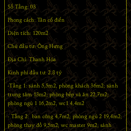
Số Tầng: 03
Phong cách: Tân cổ điển
Diện tích: 120m2
Chủ đầu tư: Ông Hưng
Địa Chỉ: Thanh Hóa
Kinh phí đầu tư: 2.8 tỷ
-Tầng 1: sảnh 5,5m2, phòng khách 36m2; sảnh
trung tâm 13m2; phòng bếp và ăn 22,7m2;
phòng ngủ 1 16,2m2, wc1 4,4m2
- Tầng 2: ban công 4,7m2; phòng ngủ 2 19,4m2;
phòng thay đồ 9,5m2; wc master 9m2; sảnh