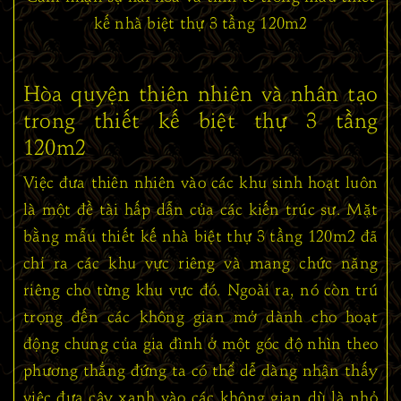
kế nhà biệt thự 3 tầng 120m2
Hòa quyện thiên nhiên và nhân tạo
trong thiết kế biệt thự 3 tầng
120m2
Việc đưa thiên nhiên vào các khu sinh hoạt luôn
là một đề tài hấp dẫn của các kiến trúc sư. Mặt
bằng mẫu thiết kế nhà biệt thự 3 tầng 120m2 đã
chỉ ra các khu vực riêng và mang chức năng
riêng cho từng khu vực đó. Ngoài ra, nó còn trú
trọng đến các không gian mở dành cho hoạt
động chung của gia đình ở một góc độ nhìn theo
phương thẳng đứng ta có thể dễ dàng nhận thấy
việc đưa cây xanh vào các không gian dù là nhỏ