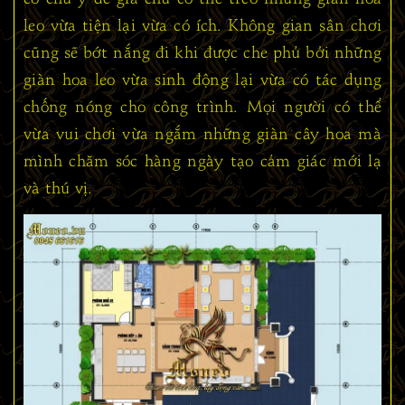
leo vừa tiện lại vừa có ích. Không gian sân chơi
cũng sẽ bớt nắng đi khi được che phủ bởi những
giàn hoa leo vừa sinh động lại vừa có tác dụng
chống nóng cho công trình. Mọi người có thể
vừa vui chơi vừa ngắm những giàn cây hoa mà
mình chăm sóc hàng ngày tạo cảm giác mới lạ
và thú vị.