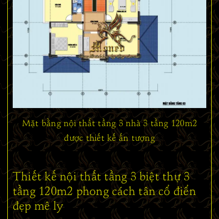
Mặt bằng nội thất tầng 3 nhà 3 tầng 120m2
được thiết kế ấn tượng
Thiết kế nội thất tầng 3 biệt thự 3
tầng 120m2 phong cách tân cổ điển
đẹp mê ly