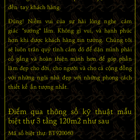
đến tay khách hàng.
Đúng! Niềm vui của sự hài lòng nghe cảm
giác "sướng" lắm. Không gì vui, và hạnh phúc
hơn khi được khách hàng tin tưởng. Chúng tôi
sẽ luôn trân quý tình cảm đó để dặn mình phải
cố gắng và hoàn thiện mình hơn để góp phần
làm đẹp cho đời, cho người và cho cả cộng đồng
với những ngôi nhà đẹp với những phong cách
thiết kế ấn tượng nhất.
Điểm qua thông số kỹ thuật mẫu
biệt thự 3 tầng 120m2 như sau
Mã số biệt thự: BT920060