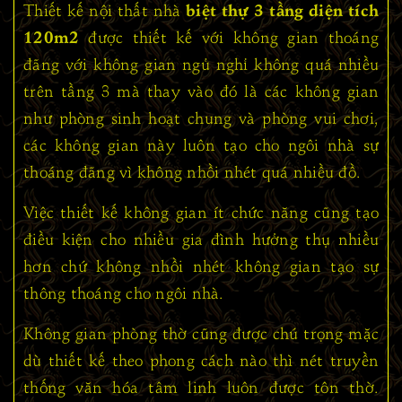
Thiết kế nội thất nhà
biệt thự 3 tầng diện tích
120m2
được thiết kế với không gian thoáng
đãng với không gian ngủ nghỉ không quá nhiều
trên tầng 3 mà thay vào đó là các không gian
như phòng sinh hoạt chung và phòng vui chơi,
các không gian này luôn tạo cho ngôi nhà sự
thoáng đãng vì không nhồi nhét quá nhiều đồ.
Việc thiết kế không gian ít chức năng cũng tạo
điều kiện cho nhiều gia đình hưởng thụ nhiều
hơn chứ không nhồi nhét không gian tạo sự
thông thoáng cho ngôi nhà.
Không gian phòng thờ cũng được chú trọng mặc
dù thiết kế theo phong cách nào thì nét truyền
thống văn hóa tâm linh luôn được tôn thờ.