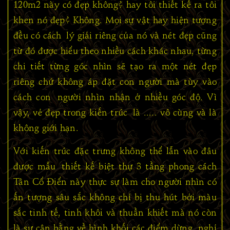
120m2 này có đẹp không? hay tôi thiết kế ra tôi
khen nó đẹp? Không. Mọi sự vật hay hiện tượng
đều có cách lý giải riêng của nó và nét đẹp cũng
từ đó được hiểu theo nhiều cách khác nhau, từng
chi tiết từng góc nhìn sẽ tạo ra một nét đẹp
riêng chứ không áp đặt con người mà tùy vào
cách con người nhìn nhận ở nhiều góc độ. Vì
vậy, vẻ đẹp trong kiến trúc là ..... vô cùng và là
không giới hạn.
Với kiến trúc đặc trưng không thể lẫn vào đâu
được mẫu thiết kế biệt thự 3 tầng phong cách
Tân Cổ Điển này thực sự làm cho người nhìn có
ấn tượng sâu sắc không chỉ bị thu hút bởi màu
sắc tinh tế, tinh khôi và thuần khiết mà nó còn
là sự cân bằng về hình khối các điểm dừng, nghỉ