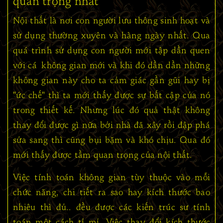
Nội thất là nơi con người lưu thông sinh hoạt và
sử dụng thường xuyên và hàng ngày nhất. Qua
quá trình sử dụng con người mới tập dần quen
với cá không gian mới và khi đó dần dần những
không gian này cho ta cảm giác gần gũi hay bị
"ức chế" thì ta mới thấy được sự bất cập của nó
trong thiết kế. Nhưng lúc đó quả thật không
thay đổi được gì nữa bởi nhà đã xây rồi đập phá
sửa sang thì cũng bụi bặm và khó chịu. Qua đó
mới thấy được tầm quan trọng của nội thất.
Việc tính toán không gian tùy thuộc vào mỗi
chức năng, chi tiết ra sao hay kích thước bao
nhiêu thì đủ.. đều được các kiến trúc sư tính
toán một cách tỉ mỉ. Việc thay đổi kích thước