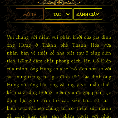
MÔ TẢ
TAG
ĐÁNH GIÁ
Vui chung với niềm vui phấn khởi của gia đình
ông Hưng ở Thành phố Thanh Hóa vừa
nhận bản vẽ thiết kế nhà biệt thự 3 tầng diện
tích 120m2 đậm chất phong cách Tân Cổ Điển
của mình, ông Hưng chia sẻ "nó đẹp hơn so với
sự tưởng tượng của gia đình tôi". Gia đình ông
Hưng vô cùng hài lòng và ưng ý với mẫu thiết
kế nhà 3 tầng 130m2, niềm vui đó góp phần tạo
động lực giúp toàn thể các kiến trúc sư của
kiến trúc Moneo chúng tôi có thêm sức mạnh
để cống hiến đưa sản phẩm tuyệt vời nhất