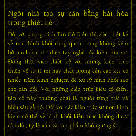
Ngôi nhà tạo sự cân bằng hài hòa
trong thiết kế
Đối với phong cách Tân Cổ Điển thì việc thiết kế
về mặt hình khối cũng quan trọng không kém
bởi nó là sự phô diễn tay nghề của kiến trúc sư.
Đồng thời việc thiết kế với những kiến trúc
thiên về sự tỉ mỉ hay chất lượng cần các kts có
nhiều năm kinh nghiệm để xử lý hình khối sao
cho cân đối. Với những kiến trúc kiểu cổ điển,
tân cổ này thường phải là người từng trải và
hiểu sâu về nó. Đối với các kiến trúc sư non kinh
kiệm có thể về hình khối kiến trúc không được
cân đối, tỷ lệ xấu và sản phẩm không ưng ý.