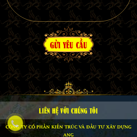
GỬI YÊU CẦU
LIÊN HỆ VỚI CHÚNG TÔI
CÔNG TY CỔ PHẦN KIẾN TRÚC VÀ ĐẦU TƯ XÂY DỰNG
ANG